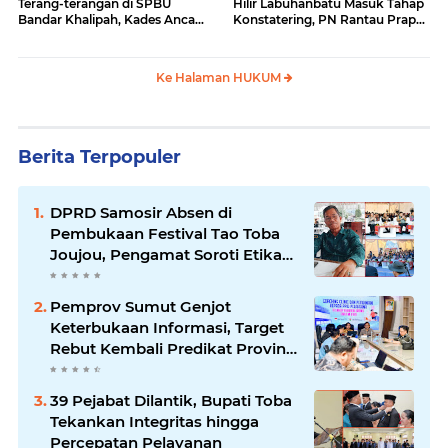
Terang-terangan di SPBU
Hilir Labuhanbatu Masuk Tahap
Bandar Khalipah, Kades Ancam
Konstatering, PN Rantau Prapat
Surati Pertamina
Tetap Lanjut Meski Ada
Keberatan
Ke Halaman HUKUM
Berita Terpopuler
DPRD Samosir Absen di
Pembukaan Festival Tao Toba
Joujou, Pengamat Soroti Etika
Birokrasi Pemkab
Pemprov Sumut Genjot
Keterbukaan Informasi, Target
Rebut Kembali Predikat Provinsi
Informatif
39 Pejabat Dilantik, Bupati Toba
Tekankan Integritas hingga
Percepatan Pelayanan