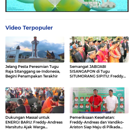
Video Terpopuler
Jelang Pesta Peresmian Tugu
Semangat JABIJABI
Raja Sitanggang se-Indonesia,
SISANGAPON di Tugu
Begini Penampakan Terakhir
SITUMORANG SIPITU: Freddy
Situmorang Dukung ENERGI
BARU
Dukungan Massal untuk
Pemeriksaan Kesehatan:
ENERGI BARU: Freddy-Andreas
Freddy-Andreas dan Vandiko-
Marsitutu Ajak Warga
Ariston Siap Maju di Pilkada
Membangun Samosir
Samosir