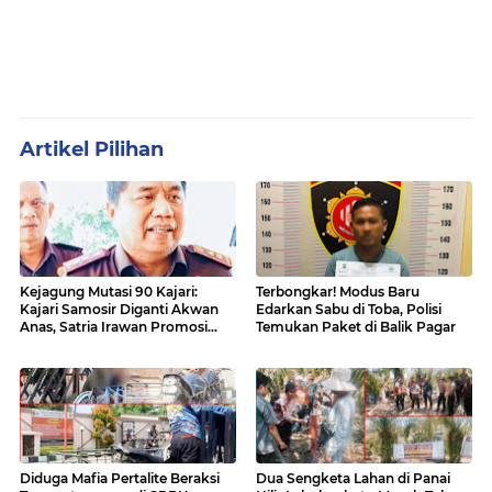
Artikel Pilihan
Kejagung Mutasi 90 Kajari:
Terbongkar! Modus Baru
Kajari Samosir Diganti Akwan
Edarkan Sabu di Toba, Polisi
Anas, Satria Irawan Promosi
Temukan Paket di Balik Pagar
Kemana?
Diduga Mafia Pertalite Beraksi
Dua Sengketa Lahan di Panai