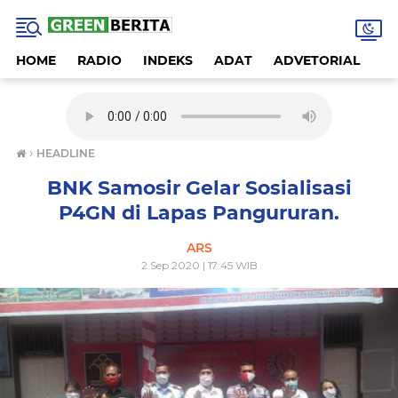
HOME
RADIO
INDEKS
ADAT
ADVETORIAL
A
›
HEADLINE
BNK Samosir Gelar Sosialisasi
P4GN di Lapas Pangururan.
ARS
2 Sep 2020 | 17:45 WIB