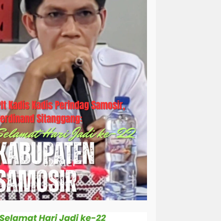
simalungun
sosial
sosok