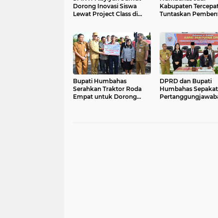
Dorong Inovasi Siswa
Kabupaten Tercepa
Lewat Project Class di
Tuntaskan Pemben
Pantai Merdeka
Koperasi Desa Mera
Putih
Bupati Humbahas
DPRD dan Bupati
Serahkan Traktor Roda
Humbahas Sepakat
Empat untuk Dorong
Pertanggungjawab
Ketahanan Pangan Petani
APBD 2024