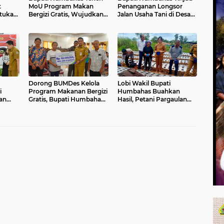
t
MoU Program Makan
Penanganan Longsor
tukan
Bergizi Gratis, Wujudkan
Jalan Usaha Tani di Desa
h
Generasi Emas 2045
Hutasoit I
Dorong BUMDes Kelola
Lobi Wakil Bupati
i
Program Makanan Bergizi
Humbahas Buahkan
an
Gratis, Bupati Humbahas:
Hasil, Petani Pargaulan
Pangan Lokal Harus Jadi
Mulai Tanam Bawang
Kekuatan Ekonomi Desa
Putih