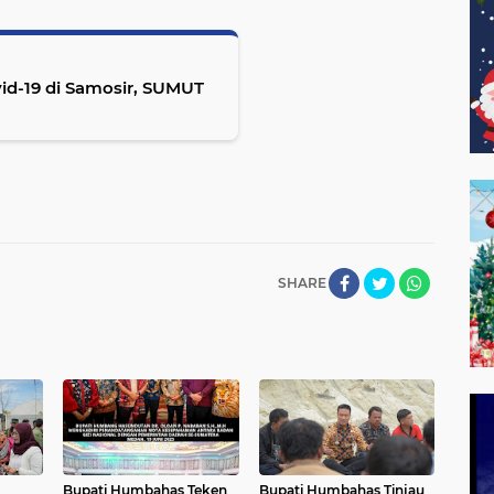
vid-19 di Samosir, SUMUT
SHARE
Bupati Humbahas Teken
Bupati Humbahas Tinjau