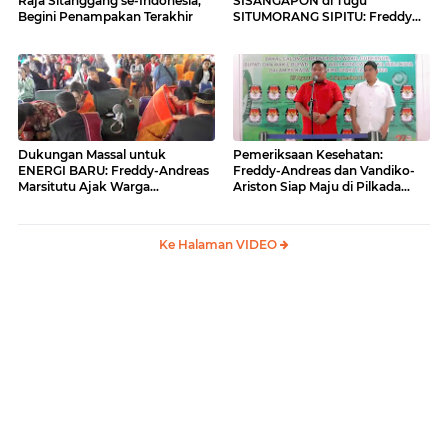
Raja Sitanggang se-Indonesia,
SISANGAPON di Tugu
Begini Penampakan Terakhir
SITUMORANG SIPITU: Freddy
Situmorang Dukung ENERGI
BARU
Dukungan Massal untuk
Pemeriksaan Kesehatan:
ENERGI BARU: Freddy-Andreas
Freddy-Andreas dan Vandiko-
Marsitutu Ajak Warga
Ariston Siap Maju di Pilkada
Membangun Samosir
Samosir
Ke Halaman VIDEO