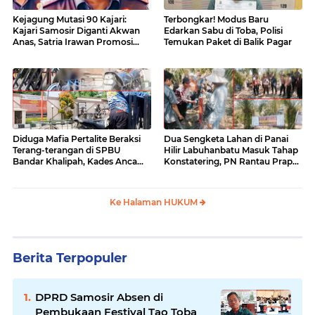
Kejagung Mutasi 90 Kajari:
Terbongkar! Modus Baru
Kajari Samosir Diganti Akwan
Edarkan Sabu di Toba, Polisi
Anas, Satria Irawan Promosi
Temukan Paket di Balik Pagar
Kemana?
Diduga Mafia Pertalite Beraksi
Dua Sengketa Lahan di Panai
Terang-terangan di SPBU
Hilir Labuhanbatu Masuk Tahap
Bandar Khalipah, Kades Ancam
Konstatering, PN Rantau Prapat
Surati Pertamina
Tetap Lanjut Meski Ada
Keberatan
Ke Halaman HUKUM
Berita Terpopuler
DPRD Samosir Absen di
Pembukaan Festival Tao Toba