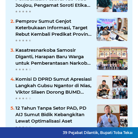
Joujou, Pengamat Soroti Etika
Birokrasi Pemkab
Pemprov Sumut Genjot
Keterbukaan Informasi, Target
Rebut Kembali Predikat Provinsi
Informatif
Kasatresnarkoba Samosir
Diganti, Harapan Baru Warga
untuk Pemberantasan Narkoba
Menguat
Komisi D DPRD Sumut Apresiasi
Langkah Gubsu Ngantor di Nias,
Viktor Silaen Dorong BUMD
Kelola Rumput Laut
12 Tahun Tanpa Setor PAD, PD
AIJ Sumut Bidik Kebangkitan
Lewat Optimalisasi Aset
39 Pejabat Dilantik, Bupati Toba Tekankan Integritas 