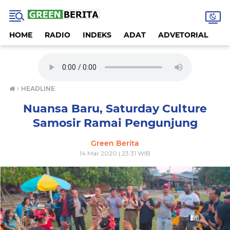
HOME
RADIO
INDEKS
ADAT
ADVETORIAL
A
›
HEADLINE
Nuansa Baru, Saturday Culture
Samosir Ramai Pengunjung
Green Berita
14 Mar 2020 | 23:31 WIB