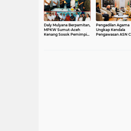
Daly Mulyana Berpamitan,
Pengadilan Agama
MPKW Sumut-Aceh
Ungkap Kendala
Kenang Sosok Pemimpin
Pengawasan ASN Ce
Penuh Dedikasi
Walikota Medan Si
Solusi