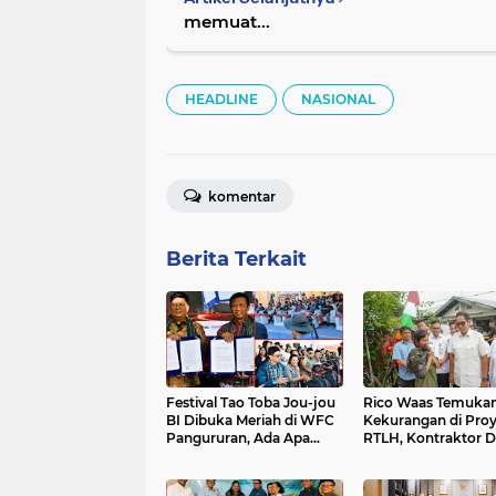
memuat...
HEADLINE
NASIONAL
komentar
Berita Terkait
Festival Tao Toba Jou-jou
Rico Waas Temuka
BI Dibuka Meriah di WFC
Kekurangan di Pro
Pangururan, Ada Apa
RTLH, Kontraktor D
Kursi DPRD Samosir
Benahi Hasil Pekerj
Kosong?