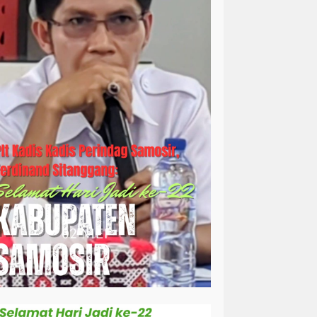
simalungun
sosial
sosok