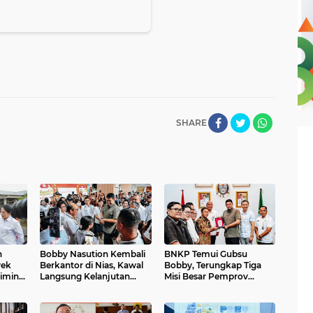
SHARE
n
Bobby Nasution Kembali
BNKP Temui Gubsu
yek
Berkantor di Nias, Kawal
Bobby, Terungkap Tiga
iminta
Langsung Kelanjutan
Misi Besar Pemprov
aan
Program Strategis
Sumut untuk Kepulauan
Nias