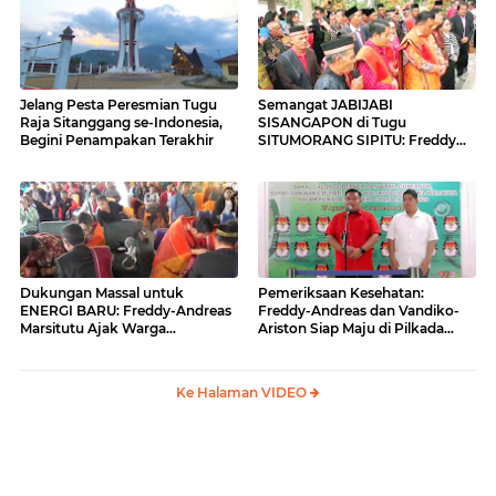
Jelang Pesta Peresmian Tugu
Semangat JABIJABI
Raja Sitanggang se-Indonesia,
SISANGAPON di Tugu
Begini Penampakan Terakhir
SITUMORANG SIPITU: Freddy
Situmorang Dukung ENERGI
BARU
Dukungan Massal untuk
Pemeriksaan Kesehatan:
ENERGI BARU: Freddy-Andreas
Freddy-Andreas dan Vandiko-
Marsitutu Ajak Warga
Ariston Siap Maju di Pilkada
Membangun Samosir
Samosir
Ke Halaman VIDEO