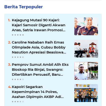
Berita Terpopuler
Kejagung Mutasi 90 Kajari:
Kajari Samosir Diganti Akwan
Anas, Satria Irawan Promosi
Kemana?
Caroline Nababan Raih Emas
Olimpiade Asia, Gubsu Bobby
Nasution Apresiasi Beasiswa
dan Bimbel
Pemprov Sumut Ambil Alih Eks
Bioskop Ria Binjai, Swangro:
Ditertibkan Persuasif, Baru
Kelola dengan Baik
Kapolri Segarkan
Kepemimpinan 14 Polres,
Asahan Dipimpin AKBP Adi
Dharma Pramudhita