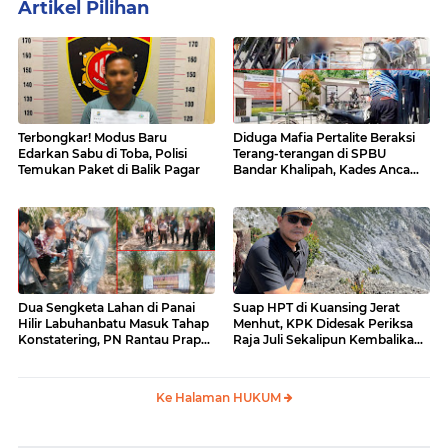
Artikel Pilihan
Terbongkar! Modus Baru
Diduga Mafia Pertalite Beraksi
Edarkan Sabu di Toba, Polisi
Terang-terangan di SPBU
Temukan Paket di Balik Pagar
Bandar Khalipah, Kades Ancam
Surati Pertamina
Dua Sengketa Lahan di Panai
Suap HPT di Kuansing Jerat
Hilir Labuhanbatu Masuk Tahap
Menhut, KPK Didesak Periksa
Konstatering, PN Rantau Prapat
Raja Juli Sekalipun Kembalikan
Tetap Lanjut Meski Ada
Amplop
Keberatan
Ke Halaman HUKUM