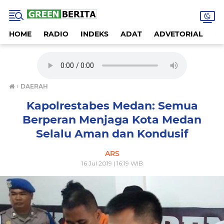
HOME
RADIO
INDEKS
ADAT
ADVETORIAL
A
›
DAERAH
Kapolrestabes Medan: Semua
Berperan Menjaga Kota Medan
Selalu Aman dan Kondusif
ARS
16 Jul 2019 | 16:19 WIB