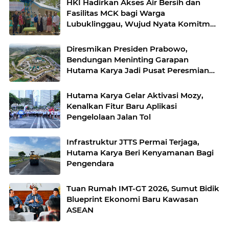
HKI Hadirkan Akses Air Bersih dan
Fasilitas MCK bagi Warga
Lubuklinggau, Wujud Nyata Komitmen
Membangun Kehidupan yang Lebih
Sehat
Diresmikan Presiden Prabowo,
Bendungan Meninting Garapan
Hutama Karya Jadi Pusat Peresmian
Lima Bendungan Nasional
Hutama Karya Gelar Aktivasi Mozy,
Kenalkan Fitur Baru Aplikasi
Pengelolaan Jalan Tol
Infrastruktur JTTS Permai Terjaga,
Hutama Karya Beri Kenyamanan Bagi
Pengendara
Tuan Rumah IMT-GT 2026, Sumut Bidik
Blueprint Ekonomi Baru Kawasan
ASEAN