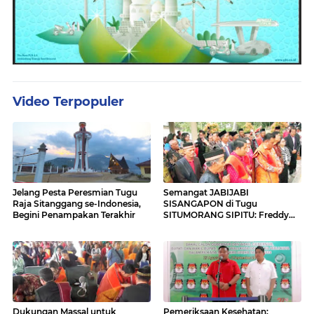
Video Terpopuler
Jelang Pesta Peresmian Tugu
Semangat JABIJABI
Raja Sitanggang se-Indonesia,
SISANGAPON di Tugu
Begini Penampakan Terakhir
SITUMORANG SIPITU: Freddy
Situmorang Dukung ENERGI
BARU
Dukungan Massal untuk
Pemeriksaan Kesehatan: