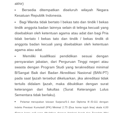
akhir)
Bersedia ditempatkan diseluruh wilayah Negara
Kesatuan Republik Indonesia.
Bagi Wanita tidak bertato I bekas tato dan tindik I bekas
tindik anggota badan lainnya selain di telinga kecuali yang
disebabkan oleh ketentuan agama atau adat dan bagi Pria
tidak bertato I bekas tato dan tindik / bekas tindik di
anggota badan kecuali yang disebabkan oleh ketentuan
agama atau adat.
Memiliki kualifikasi pendidikan sesuai dengan
persyaratan jabatan, dari Perguruan Tinggi negeri atau
swasta dengan Program Studi yang terakreditasi minimal
B/Sangat Baik dari Badan Akreditasi Nasional (BAN-PT)
pada saat ljazah tersebut dikeluarkan, jika akreditasi tidak
tertulis didalam ljazah, maka dibuktikan dengan surat
keterangan dari fakultas (Surat Keterangan Lulus
Sementara tidak berlaku).
Pelamar merupakan lulusan Sarjana/S-1 dan Diploma Ill /D-111 dengan
lndeks Prestasi Kumulatif (IPK) Minimal 2.75 (Dua koma tujuh lima) skala 4,00
(Empat koma nol) yang dibuktikan dengan fotokopi ljazah dan Transkrip Nilai