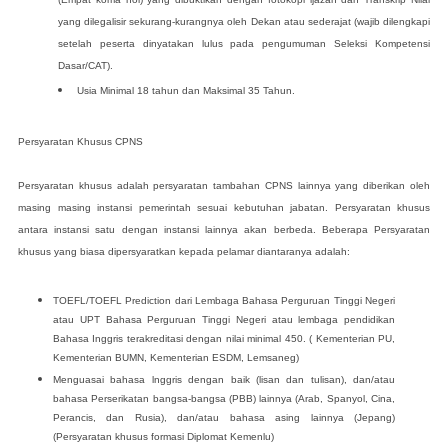
yang dilegalisir sekurang-kurangnya oleh Dekan atau sederajat (wajib dilengkapi
setelah peserta dinyatakan lulus pada pengumuman Seleksi Kompetensi
Dasar/CAT).
Usia Minimal 18 tahun dan Maksimal 35 Tahun.
Persyaratan Khusus CPNS
Persyaratan khusus adalah persyaratan tambahan CPNS lainnya yang diberikan oleh
masing masing instansi pemerintah sesuai kebutuhan jabatan. Persyaratan khusus
antara instansi satu dengan instansi lainnya akan berbeda. Beberapa Persyaratan
khusus yang biasa dipersyaratkan kepada pelamar diantaranya adalah:
TOEFL/TOEFL Prediction dari Lembaga Bahasa Perguruan Tinggi Negeri
atau UPT Bahasa Perguruan Tinggi Negeri atau lembaga pendidikan
Bahasa Inggris terakreditasi dengan nilai minimal 450. ( Kementerian PU,
Kementerian BUMN, Kementerian ESDM, Lemsaneg)
Menguasai bahasa lnggris dengan baik (lisan dan tulisan), dan/atau
bahasa Perserikatan bangsa-bangsa (PBB) lainnya (Arab, Spanyol, Cina,
Perancis, dan Rusia), dan/atau bahasa asing lainnya (Jepang)
(Persyaratan khusus formasi Diplomat Kemenlu)