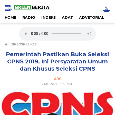
HOME
RADIO
INDEKS
ADAT
ADVETORIAL
A
›
DIKSOSKESMAS
Pemerintah Pastikan Buka Seleksi
CPNS 2019, Ini Persyaratan Umum
dan Khusus Seleksi CPNS
ARS
7 Mei 2019 | 16:35 WIB