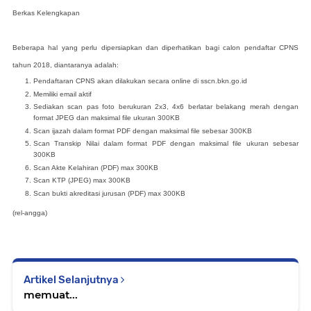
Berkas Kelengkapan
Beberapa hal yang perlu dipersiapkan dan diperhatikan bagi calon pendaftar CPNS
tahun 2018, diantaranya adalah:
Pendaftaran CPNS akan dilakukan secara online di sscn.bkn.go.id
Memiliki email aktif
Sediakan scan pas foto berukuran 2x3, 4x6 berlatar belakang merah dengan
format JPEG dan maksimal file ukuran 300KB
Scan ijazah dalam format PDF dengan maksimal file sebesar 300KB
Scan Transkip Nilai dalam format PDF dengan maksimal file ukuran sebesar
300KB
Scan Akte Kelahiran (PDF) max 300KB
Scan KTP (JPEG) max 300KB
Scan bukti akreditasi jurusan (PDF) max 300KB
(rel-angga)
Artikel Selanjutnya
memuat...