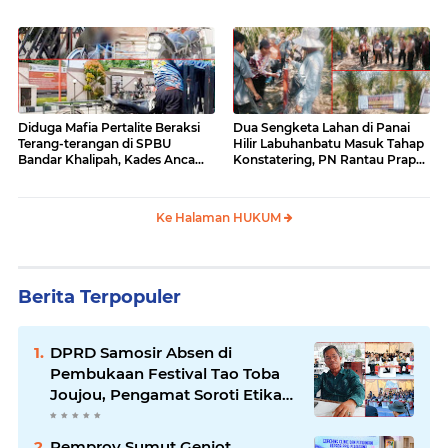
Kemana?
Diduga Mafia Pertalite Beraksi
Dua Sengketa Lahan di Panai
Terang-terangan di SPBU
Hilir Labuhanbatu Masuk Tahap
Bandar Khalipah, Kades Ancam
Konstatering, PN Rantau Prapat
Surati Pertamina
Tetap Lanjut Meski Ada
Keberatan
Ke Halaman HUKUM
Berita Terpopuler
DPRD Samosir Absen di
Pembukaan Festival Tao Toba
Joujou, Pengamat Soroti Etika
Birokrasi Pemkab
Pemprov Sumut Genjot