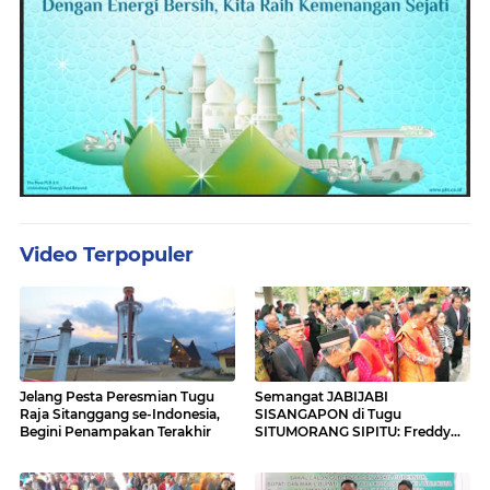
Video Terpopuler
Jelang Pesta Peresmian Tugu
Semangat JABIJABI
Raja Sitanggang se-Indonesia,
SISANGAPON di Tugu
Begini Penampakan Terakhir
SITUMORANG SIPITU: Freddy
Situmorang Dukung ENERGI
BARU