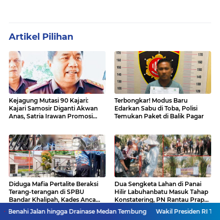
Artikel Pilihan
Kejagung Mutasi 90 Kajari:
Terbongkar! Modus Baru
Kajari Samosir Diganti Akwan
Edarkan Sabu di Toba, Polisi
Anas, Satria Irawan Promosi
Temukan Paket di Balik Pagar
Kemana?
Diduga Mafia Pertalite Beraksi
Dua Sengketa Lahan di Panai
Terang-terangan di SPBU
Hilir Labuhanbatu Masuk Tahap
Bandar Khalipah, Kades Ancam
Konstatering, PN Rantau Prapat
Surati Pertamina
Tetap Lanjut Meski Ada
an hingga Drainase Medan Tembung
Wakil Presiden RI Tinjau Proses Reh
Keberatan