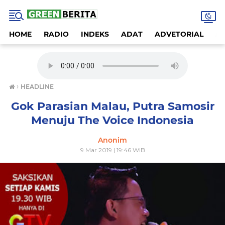
HOME
RADIO
INDEKS
ADAT
ADVETORIAL
A
›
HEADLINE
Gok Parasian Malau, Putra Samosir
Menuju The Voice Indonesia
Anonim
9 Mar 2019 | 19:46 WIB