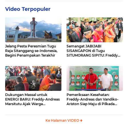
Video Terpopuler
Jelang Pesta Peresmian Tugu
Semangat JABIJABI
Raja Sitanggang se-Indonesia,
SISANGAPON di Tugu
Begini Penampakan Terakhir
SITUMORANG SIPITU: Freddy
Situmorang Dukung ENERGI
BARU
Dukungan Massal untuk
Pemeriksaan Kesehatan:
ENERGI BARU: Freddy-Andreas
Freddy-Andreas dan Vandiko-
Marsitutu Ajak Warga
Ariston Siap Maju di Pilkada
Membangun Samosir
Samosir
Ke Halaman VIDEO