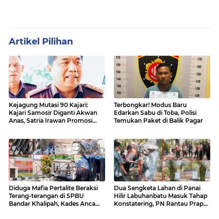
Artikel Pilihan
Kejagung Mutasi 90 Kajari:
Terbongkar! Modus Baru
Kajari Samosir Diganti Akwan
Edarkan Sabu di Toba, Polisi
Anas, Satria Irawan Promosi
Temukan Paket di Balik Pagar
Kemana?
Diduga Mafia Pertalite Beraksi
Dua Sengketa Lahan di Panai
Terang-terangan di SPBU
Hilir Labuhanbatu Masuk Tahap
Bandar Khalipah, Kades Ancam
Konstatering, PN Rantau Prapat
Surati Pertamina
Tetap Lanjut Meski Ada