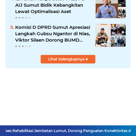
AIJ Sumut Bidik Kebangkitan
Lewat Optimalisasi Aset
Komisi D DPRD Sumut Apresiasi
Langkah Gubsu Ngantor di Nias,
Viktor Silaen Dorong BUMD
Kelola Rumput Laut
Lihat Selengkapnya
ilitasi Jembatan Lumut, Dorong Penguatan Konektivitas di Aceh
Pasien 