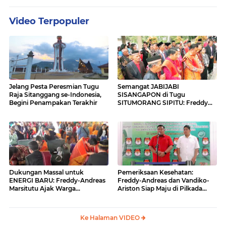
Video Terpopuler
Jelang Pesta Peresmian Tugu
Semangat JABIJABI
Raja Sitanggang se-Indonesia,
SISANGAPON di Tugu
Begini Penampakan Terakhir
SITUMORANG SIPITU: Freddy
Situmorang Dukung ENERGI
BARU
Dukungan Massal untuk
Pemeriksaan Kesehatan:
ENERGI BARU: Freddy-Andreas
Freddy-Andreas dan Vandiko-
Marsitutu Ajak Warga
Ariston Siap Maju di Pilkada
Membangun Samosir
Samosir
Ke Halaman VIDEO