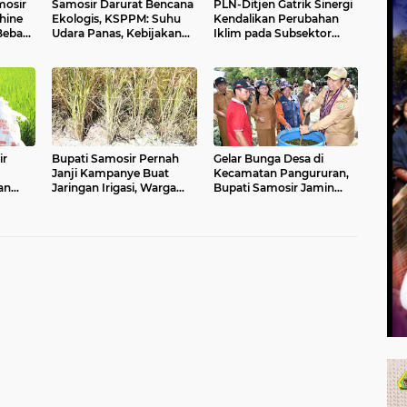
mosir
Samosir Darurat Bencana
PLN-Ditjen Gatrik Sinergi
hine
Ekologis, KSPPM: Suhu
Kendalikan Perubahan
Bebas
Udara Panas, Kebijakan
Iklim pada Subsektor
Pemkab Harus
Pembangkit Listrik
Berperspektif Lingkungan
ir
Bupati Samosir Pernah
Gelar Bunga Desa di
Janji Kampanye Buat
Kecamatan Pangururan,
an
Jaringan Irigasi, Warga
Bupati Samosir Jamin
ga
Sinaga Uruk Pandiangan:
Ketersediaan Pupuk pada
h
Sampai Sekarang Belum
Petani
Terealisasi