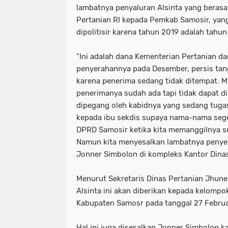
lambatnya penyaluran Alsinta yang berasa
Pertanian RI kepada Pemkab Samosir, yan
dipolitisir karena tahun 2019 adalah tahun 
"Ini adalah dana Kementerian Pertanian d
penyerahannya pada Desember, persis tan
karena penerima sedang tidak ditempat. Me
penerimanya sudah ada tapi tidak dapat di
dipegang oleh kabidnya yang sedang tugas
kepada ibu sekdis supaya nama-nama seger
DPRD Samosir ketika kita memanggilnya su
Namun kita menyesalkan lambatnya penyera
Jonner Simbolon di kompleks Kantor Dinas
Menurut Sekretaris Dinas Pertanian Jhunel
Alsinta ini akan diberikan kepada kelompo
Kabupaten Samosr pada tanggal 27 Februar
Hal ini juga disesalkan Jonner Simbolon ka