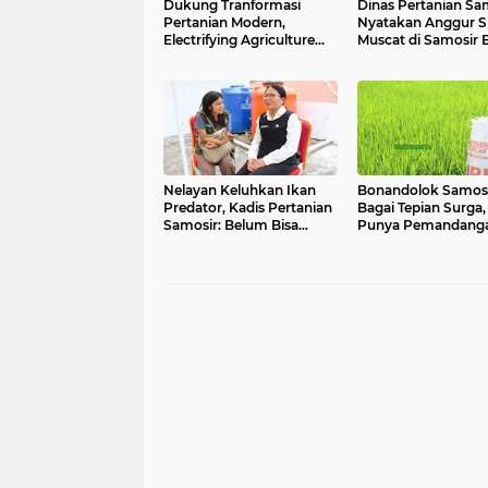
Dukung Tranformasi
Dinas Pertanian Sa
Pertanian Modern,
Nyatakan Anggur S
Electrifying Agriculture
Muscat di Samosir 
PLN Raih 53.539
Residu Pestisida
Pelanggan Baru di Tahun
2024
Nelayan Keluhkan Ikan
Bonandolok Samos
Predator, Kadis Pertanian
Bagai Tepian Surga,
Samosir: Belum Bisa
Punya Pemandang
Diklaim Red Devil
Alam Nan Indah ju
Pemangsa Ikan Endemik
Hasil Padi Berlimpa