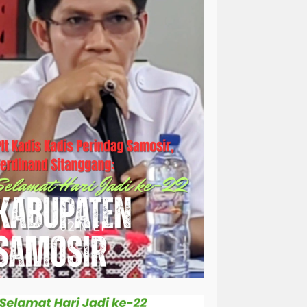
simalungun
sosial
sosok