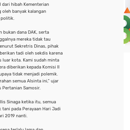
l dari hibah Kementerian
g oleh banyak kalangan
politik.
an bukan dana DAK, serta
ggalnya mereka tidak tau
nurut Sekretris Dinas, pihak
berikan tadi oleh sekdis karena
 luar kota. Kami sudah minta
a diberikan kepada Komisi II
paya tidak menjadi polemik.
han semua Alsinta ini," ujar
 Pertanian Samosir.
lis Sinaga ketika itu, semua
k tani pada Perayaan Hari Jadi
i 2019 nanti.
rena terlalu lama dan