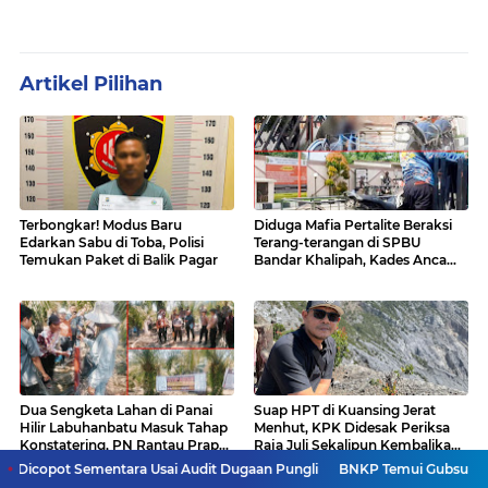
Artikel Pilihan
Terbongkar! Modus Baru
Diduga Mafia Pertalite Beraksi
Edarkan Sabu di Toba, Polisi
Terang-terangan di SPBU
Temukan Paket di Balik Pagar
Bandar Khalipah, Kades Ancam
Surati Pertamina
Dua Sengketa Lahan di Panai
Suap HPT di Kuansing Jerat
Hilir Labuhanbatu Masuk Tahap
Menhut, KPK Didesak Periksa
Konstatering, PN Rantau Prapat
Raja Juli Sekalipun Kembalikan
Tetap Lanjut Meski Ada
Amplop
mentara Usai Audit Dugaan Pungli
BNKP Temui Gubsu Bobby, Terungkap
Keberatan