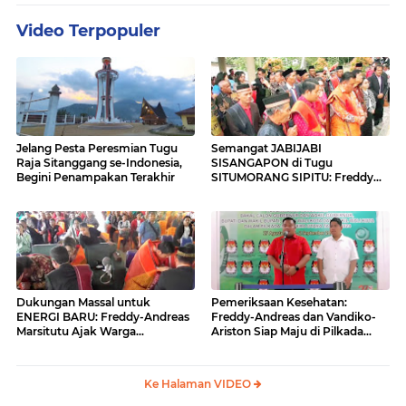
Video Terpopuler
Jelang Pesta Peresmian Tugu
Semangat JABIJABI
Raja Sitanggang se-Indonesia,
SISANGAPON di Tugu
Begini Penampakan Terakhir
SITUMORANG SIPITU: Freddy
Situmorang Dukung ENERGI
BARU
Dukungan Massal untuk
Pemeriksaan Kesehatan:
ENERGI BARU: Freddy-Andreas
Freddy-Andreas dan Vandiko-
Marsitutu Ajak Warga
Ariston Siap Maju di Pilkada
Membangun Samosir
Samosir
Ke Halaman VIDEO