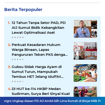
Berita Terpopuler
12 Tahun Tanpa Setor PAD, PD
AIJ Sumut Bidik Kebangkitan
Lewat Optimalisasi Aset
Perkuat Kesadaran Hukum
Warga Binaan, Lapas
Pangururan Teken PKS dengan
LBH Robert Imbang Tamba
Gubsu Sidak Harga Ayam di
Sumut Turun, Mampukah
Tembus HET Jelang Idulfitri
2026?
Di HUT ke-114 HKBP Medan
Sudirman, Surya Beri Sinyal Kuat
Selamatkan Gereja Heritage
p Alasan PD AIJ Ambil Alih Lima Rumah di Binjai Milik Pemprovsu
Bob
Bersejarah