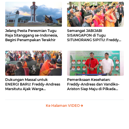
Jelang Pesta Peresmian Tugu
Semangat JABIJABI
Raja Sitanggang se-Indonesia,
SISANGAPON di Tugu
Begini Penampakan Terakhir
SITUMORANG SIPITU: Freddy
Situmorang Dukung ENERGI
BARU
Dukungan Massal untuk
Pemeriksaan Kesehatan:
ENERGI BARU: Freddy-Andreas
Freddy-Andreas dan Vandiko-
Marsitutu Ajak Warga
Ariston Siap Maju di Pilkada
Membangun Samosir
Samosir
Ke Halaman VIDEO