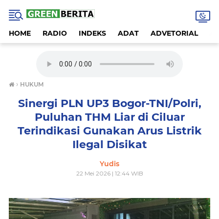
HOME
RADIO
INDEKS
ADAT
ADVETORIAL
A
›
HUKUM
Sinergi PLN UP3 Bogor-TNI/Polri,
Puluhan THM Liar di Ciluar
Terindikasi Gunakan Arus Listrik
Ilegal Disikat
Yudis
22 Mei 2026 | 12:44 WIB