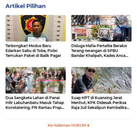
Artikel Pilihan
Terbongkar! Modus Baru
Diduga Mafia Pertalite Beraksi
Edarkan Sabu di Toba, Polisi
Terang-terangan di SPBU
Temukan Paket di Balik Pagar
Bandar Khalipah, Kades Ancam
Surati Pertamina
Dua Sengketa Lahan di Panai
Suap HPT di Kuansing Jerat
Hilir Labuhanbatu Masuk Tahap
Menhut, KPK Didesak Periksa
Konstatering, PN Rantau Prapat
Raja Juli Sekalipun Kembalikan
Tetap Lanjut Meski Ada
Amplop
Keberatan
Ke Halaman HUKUM