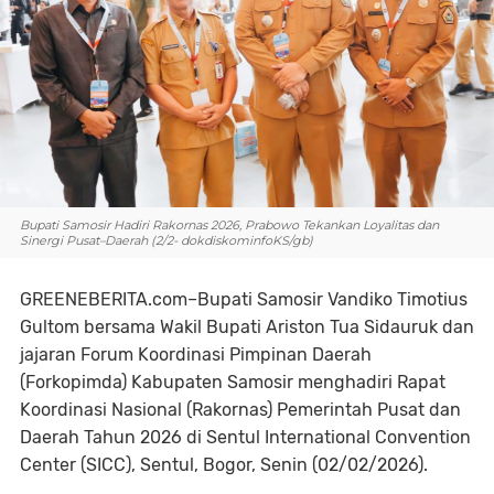
Bupati Samosir Hadiri Rakornas 2026, Prabowo Tekankan Loyalitas dan
Sinergi Pusat–Daerah (2/2- dokdiskominfoKS/gb)
GREENEBERITA.com–Bupati Samosir Vandiko Timotius
Gultom bersama Wakil Bupati Ariston Tua Sidauruk dan
jajaran Forum Koordinasi Pimpinan Daerah
(Forkopimda) Kabupaten Samosir menghadiri Rapat
Koordinasi Nasional (Rakornas) Pemerintah Pusat dan
Daerah Tahun 2026 di Sentul International Convention
Center (SICC), Sentul, Bogor, Senin (02/02/2026).