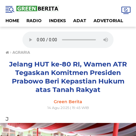
HOME
RADIO
INDEKS
ADAT
ADVETORIAL
A
›
AGRARIA
Jelang HUT ke-80 RI, Wamen ATR
Tegaskan Komitmen Presiden
Prabowo Beri Kepastian Hukum
atas Tanah Rakyat
Green Berita
14 Agu 2025 | 19:45 WIB
J