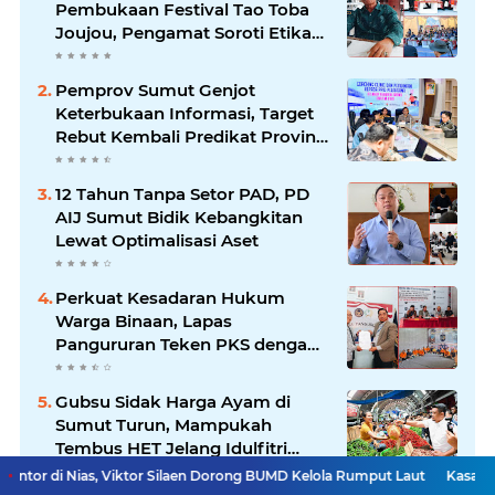
Pembukaan Festival Tao Toba
Joujou, Pengamat Soroti Etika
Birokrasi Pemkab
Pemprov Sumut Genjot
Keterbukaan Informasi, Target
Rebut Kembali Predikat Provinsi
Informatif
12 Tahun Tanpa Setor PAD, PD
AIJ Sumut Bidik Kebangkitan
Lewat Optimalisasi Aset
Perkuat Kesadaran Hukum
Warga Binaan, Lapas
Pangururan Teken PKS dengan
LBH Robert Imbang Tamba
Gubsu Sidak Harga Ayam di
Sumut Turun, Mampukah
Tembus HET Jelang Idulfitri
2026?
 Viktor Silaen Dorong BUMD Kelola Rumput Laut
Kasatresnarkoba Samo