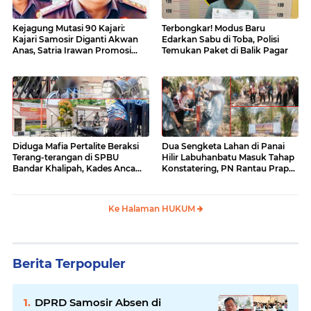
Kejagung Mutasi 90 Kajari:
Terbongkar! Modus Baru
Kajari Samosir Diganti Akwan
Edarkan Sabu di Toba, Polisi
Anas, Satria Irawan Promosi
Temukan Paket di Balik Pagar
Kemana?
Diduga Mafia Pertalite Beraksi
Dua Sengketa Lahan di Panai
Terang-terangan di SPBU
Hilir Labuhanbatu Masuk Tahap
Bandar Khalipah, Kades Ancam
Konstatering, PN Rantau Prapat
Surati Pertamina
Tetap Lanjut Meski Ada
Keberatan
Ke Halaman HUKUM
Berita Terpopuler
DPRD Samosir Absen di