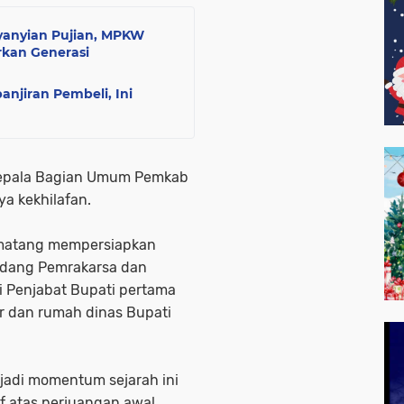
anyian Pujian, MPKW
rkan Generasi
anjiran Pembeli, Ini
i, Kepala Bagian Umum Pemkab
ya kekhilafan.
 matang mempersiapkan
ndang Pemrakarsa dan
i Penjabat Bupati pertama
r dan rumah dinas Bupati
adi momentum sejarah ini
if atas perjuangan awal