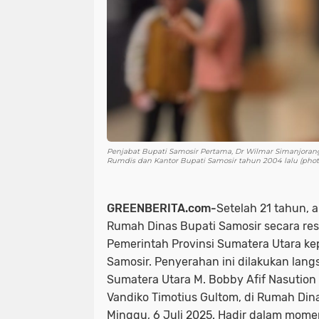
Penjabat Bupati Samosir Pertama, Dr Wilmar Simanjora
Rumdis dan Kantor Bupati Samosir tahun 2004 lalu (photo
GREENBERITA.com-
Setelah 21 tahun, 
Rumah Dinas Bupati Samosir secara res
Pemerintah Provinsi Sumatera Utara k
Samosir. Penyerahan ini dilakukan lan
Sumatera Utara M. Bobby Afif Nasution
Vandiko Timotius Gultom, di Rumah Din
Minggu, 6 Juli 2025. Hadir dalam mome