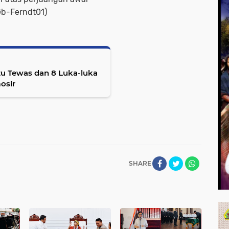
Gb-Ferndt01)
tu Tewas dan 8 Luka-luka
osir
SHARE