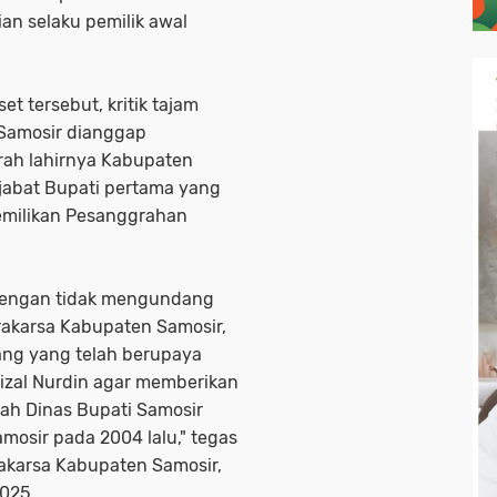
ian selaku pemilik awal
t tersebut, kritik tajam
Samosir dianggap
rah lahirnya Kabupaten
njabat Bupati pertama yang
emilikan Pesanggrahan
.
 dengan tidak mengundang
akarsa Kabupaten Samosir,
ang yang telah berupaya
zal Nurdin agar memberikan
ah Dinas Bupati Samosir
amosir pada 2004 lalu," tegas
akarsa Kabupaten Samosir,
2025.