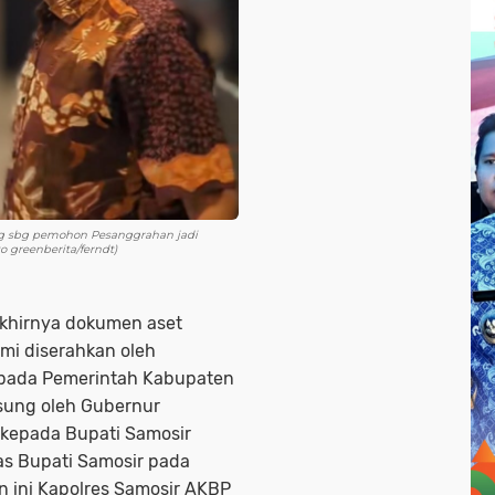
ng sbg pemohon Pesanggrahan jadi
 greenberita/ferndt)
akhirnya dokumen aset
mi diserahkan oleh
epada Pemerintah Kabupaten
gsung oleh Gubernur
 kepada Bupati Samosir
as Bupati Samosir pada
n ini Kapolres Samosir AKBP