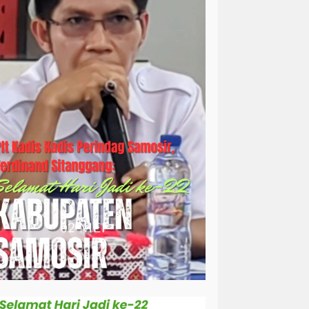
simalungun
sosial
sosok