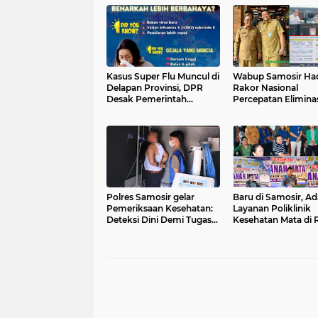
Kasus Super Flu Muncul di
Wabup Samosir Had
Delapan Provinsi, DPR
Rakor Nasional
Desak Pemerintah
Percepatan Eliminas
Perkuat Pencegahan Dini
Pemkab Akan Bent
Tim Khusus
Polres Samosir gelar
Baru di Samosir, Ad
Pemeriksaan Kesehatan:
Layanan Poliklinik
Deteksi Dini Demi Tugas
Kesehatan Mata di
Tanpa Kompromi
dr. Hadrianus Sinag