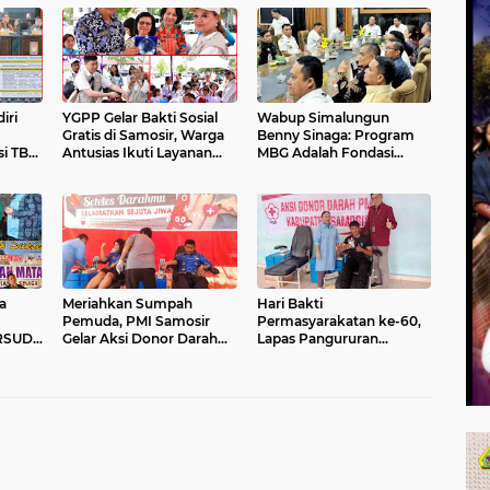
iri
YGPP Gelar Bakti Sosial
Wabup Simalungun
Gratis di Samosir, Warga
Benny Sinaga: Program
i TBC,
Antusias Ikuti Layanan
MBG Adalah Fondasi
uk
Akupuntur dan
Indonesia Emas 2045
Penyuluhan
a
Meriahkan Sumpah
Hari Bakti
Pemuda, PMI Samosir
Permasyarakatan ke-60,
 RSUD
Gelar Aksi Donor Darah
Lapas Pangururan
a
untuk Kemanusiaan
Gandeng PMI Gelar Aksi
Donor Darah