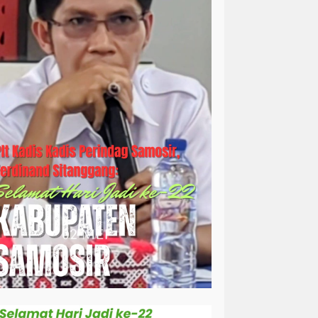
simalungun
sosial
sosok