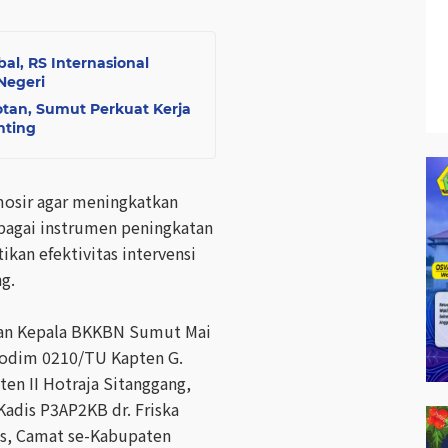
al, RS Internasional
Negeri
otan, Sumut Perkuat Kerja
nting
osir agar meningkatkan
ebagai instrumen peningkatan
kan efektivitas intervensi
ng.
ilan Kepala BKKBN Sumut Mai
Kodim 0210/TU Kapten G.
ten II Hotraja Sitanggang,
Kadis P3AP2KB dr. Friska
s, Camat se-Kabupaten