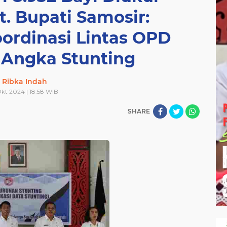
t. Bupati Samosir:
gtinggi
TNI
TOBA
UMKM
VIDEO
omansa
samosir
sejarah
sepakbola
siantar
ordinasi Lintas OPD
toba
umkm
video
 Angka Stunting
Ribka Indah
kt 2024 | 18:58 WIB
SHARE