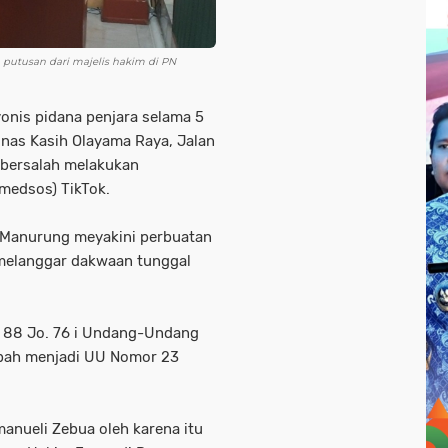
putusan dari majelis hakim di PN
onis pidana penjara selama 5
nas Kasih Olayama Raya, Jalan
i bersalah melakukan
(medsos) TikTok.
i Manurung meyakini perbuatan
 melanggar dakwaan tunggal
l 88 Jo. 76 i Undang-Undang
ubah menjadi UU Nomor 23
anueli Zebua oleh karena itu