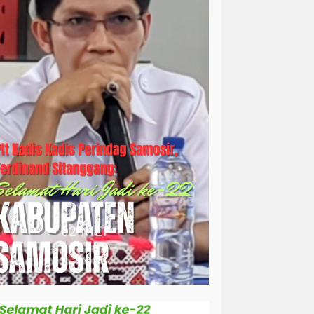
simalungun
sosial
sosok