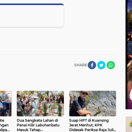
SHARE
ite
Dua Sengketa Lahan di
Suap HPT di Kuansing
angan
Panai Hilir Labuhanbatu
Jerat Menhut, KPK
lipah,
Masuk Tahap
Didesak Periksa Raja Juli