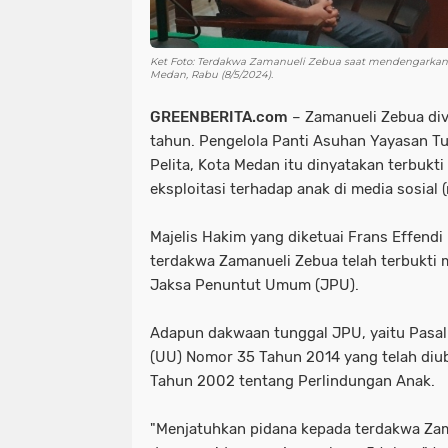
Ket Foto: Terdakwa Zamanueli Zebua saat mendengarkan 
Medan, Rabu (8/5/2024).
GREENBERITA.com
– Zamanueli Zebua div
tahun. Pengelola Panti Asuhan Yayasan Tu
Pelita, Kota Medan itu dinyatakan terbukt
eksploitasi terhadap anak di media sosial 
Majelis Hakim yang diketuai Frans Effend
terdakwa Zamanueli Zebua telah terbukti
Jaksa Penuntut Umum (JPU).
Adapun dakwaan tunggal JPU, yaitu Pasa
(UU) Nomor 35 Tahun 2014 yang telah di
Tahun 2002 tentang Perlindungan Anak.
"Menjatuhkan pidana kepada terdakwa Zam