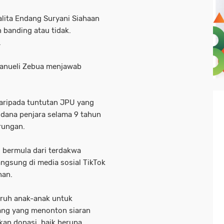
lita Endang Suryani Siahaan
 banding atau tidak.
.
manueli Zebua menjawab
daripada tuntutan JPU yang
dana penjara selama 9 tahun
rungan.
 bermula dari terdakwa
ngsung di media sosial TikTok
han.
uruh anak-anak untuk
rang yang menonton siaran
kan donasi, baik berupa