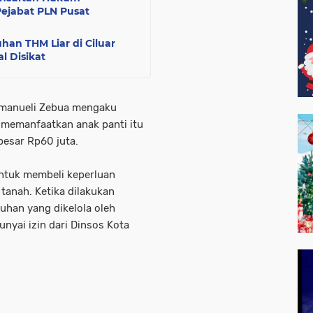
Pejabat PLN Pusat
uhan THM Liar di Ciluar
al Disikat
amanueli Zebua mengaku
g memanfaatkan anak panti itu
besar Rp60 juta.
ntuk membeli keperluan
n tanah. Ketika dilakukan
suhan yang dikelola oleh
nyai izin dari Dinsos Kota