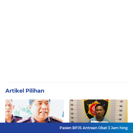
Artikel Pilihan
Pasien BPJS Antrean Obat 3 Jam hingga Pasien 2 Hari
Kejagung Mutasi 90 Kajari:
Terbongkar! Modus Baru