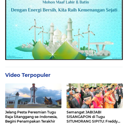
Video Terpopuler
Jelang Pesta Peresmian Tugu
Semangat JABIJABI
Raja Sitanggang se-Indonesia,
SISANGAPON di Tugu
Begini Penampakan Terakhir
SITUMORANG SIPITU: Freddy
Situmorang Dukung ENERGI