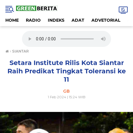
HOME
RADIO
INDEKS
ADAT
ADVETORIAL
A
›
SIANTAR
Setara Institute Rilis Kota Siantar
Raih Predikat Tingkat Toleransi ke
11
GB
1 Feb 2024 | 15:24 WIB