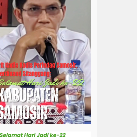
simalungun
sosial
sosok