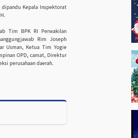
g dipandu Kepala Inspektorat
SH.
wab Tim BPK RI Perwakilan
nanggungjawab Rim Joseph
dar Usman, Ketua Tim Yogie
pimpinan OPD, camat, Direktur
eksi perusahaan daerah.