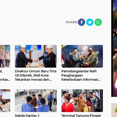
SHARE
l,
Direktur Umum Baru Tirta
Pematangsiantar Raih
Uli Dilantik, Wali Kota
Penghargaan
ritas
Tekankan Inovasi dan
Keterbukaan Informasi
emko
Pelayanan Prima
2025, Masuk Jajaran
Pemerintah Informatif di
Sumut
Sekda Siantar J
Terminal Tanjung Pinggir