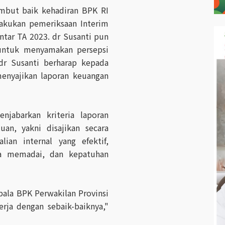
mbut baik kehadiran BPK RI
akukan pemeriksaan Interim
tar TA 2023. dr Susanti pun
ntuk menyamakan persepsi
dr Susanti berharap kepada
enyajikan laporan keuangan
njabarkan kriteria laporan
an, yakni disajikan secara
lian internal yang efektif,
ra memadai, dan kepatuhan
.
ala BPK Perwakilan Provinsi
rja dengan sebaik-baiknya,"