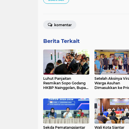
komentar
Berita Terkait
Luhut Panjaitan
Setelah Aksinya Vira
Resmikan Sopo Godang
Warga Asuhan
HKBP Nainggolan, Bupati
Dimasukkan ke Prio
Samosir Sampaikan
BLTS Kesra 2026 P
Apresiasi
Siantar
Sekda Pematangsiantar
Wali Kota Siantar