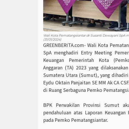
Wali Kota Pematangsiantar dr Susanti Dewayani SpA
(31/01/2024)
GREENBERITA.com- Wali Kota Pematang
SpA menghadiri Entry Meeting Pemeri
Keuangan Pemerintah Kota (Pemko
Anggaran (TA) 2023 yang dilaksanakan
Sumatera Utara (Sumut), yang dihadiri
Eydu Oktain Panjaitan SE MM Ak CA CSF
di Ruang Serbaguna Pemko Pematangsia
BPK Perwakilan Provinsi Sumut ak
pendahuluan atas Laporan Keuangan 
pada Pemko Pematangsiantar.