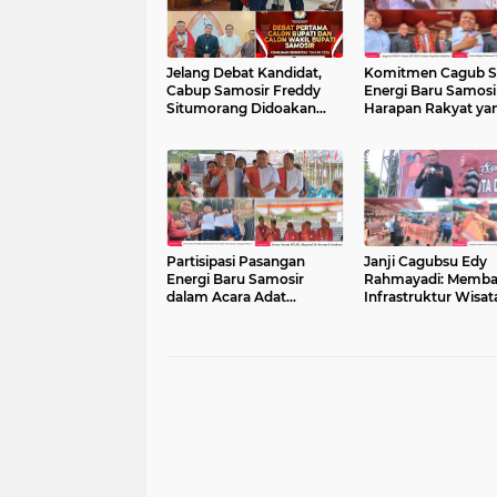
Jelang Debat Kandidat,
Komitmen Cagub S
Cabup Samosir Freddy
Energi Baru Samosi
Situmorang Didoakan
Harapan Rakyat ya
Khusus oleh Uskup
Rendah Hati
Agung Medan
Partisipasi Pasangan
Janji Cagubsu Edy
Energi Baru Samosir
Rahmayadi: Memb
dalam Acara Adat
Infrastruktur Wisat
Limbong Mulana di Raja
Samosir Disambut 
Oloan
Rakyat Danau Toba