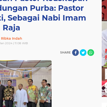
ndungan Purba: Pastor
gtinggi
TNI
TOBA
UMKM
VIDEO
omansa
samosir
sejarah
sepakbola
siantar
i, Sebagai Nabi Imam
toba
umkm
video
Raja
Ribka Indah
Jan 2024 | 11:08 WIB
SHARE