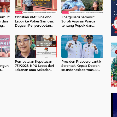
umut:
Christian KMT Sihaloho
Energi Baru Samosir:
r dan
Lapor ke Polres Samosir:
Soroti Aspirasi Warga
ng
Dugaan Penyerobotan
tentang Pupuk dan
Rumah di Sihalanguan
Kerusakan Jalan setelah
Sebulan Bertemu
Pembatalan Keputusan
Presiden Prabowo Lantik
angun
731/2025, KPU Lepas dari
Serentak Kepala Daerah
a
Tekanan atau Sekadar
se-Indonesia termasuk
Ribuan
Meredam Kritik Publik?
Bupati dan Wabup
Samosir 2025 - 2030