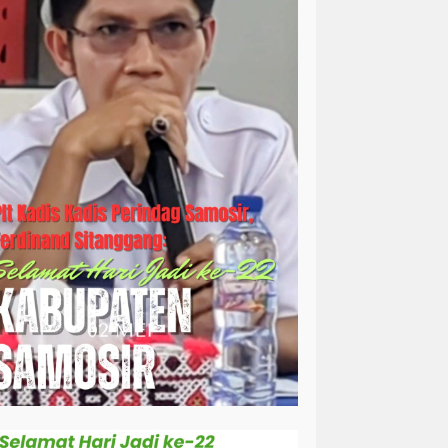
simalungun
sosial
sosok