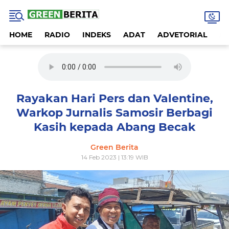
HOME
RADIO
INDEKS
ADAT
ADVETORIAL
A
Rayakan Hari Pers dan Valentine,
Warkop Jurnalis Samosir Berbagi
Kasih kepada Abang Becak
Green Berita
14 Feb 2023 | 13:19 WIB