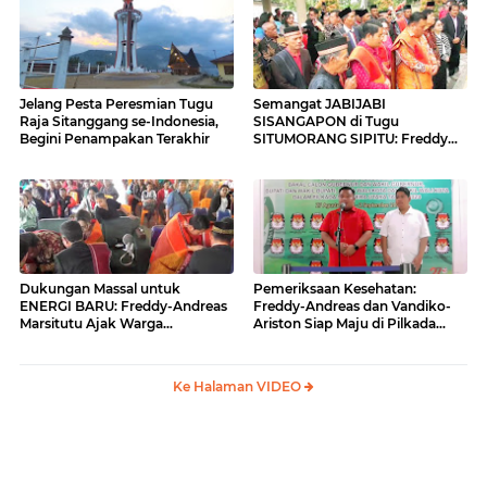
Jelang Pesta Peresmian Tugu
Semangat JABIJABI
Raja Sitanggang se-Indonesia,
SISANGAPON di Tugu
Begini Penampakan Terakhir
SITUMORANG SIPITU: Freddy
Situmorang Dukung ENERGI
BARU
Dukungan Massal untuk
Pemeriksaan Kesehatan:
ENERGI BARU: Freddy-Andreas
Freddy-Andreas dan Vandiko-
Marsitutu Ajak Warga
Ariston Siap Maju di Pilkada
Membangun Samosir
Samosir
Ke Halaman VIDEO