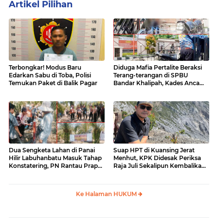
Artikel Pilihan
Terbongkar! Modus Baru
Diduga Mafia Pertalite Beraksi
Edarkan Sabu di Toba, Polisi
Terang-terangan di SPBU
Temukan Paket di Balik Pagar
Bandar Khalipah, Kades Ancam
Surati Pertamina
Dua Sengketa Lahan di Panai
Suap HPT di Kuansing Jerat
Hilir Labuhanbatu Masuk Tahap
Menhut, KPK Didesak Periksa
Konstatering, PN Rantau Prapat
Raja Juli Sekalipun Kembalikan
Tetap Lanjut Meski Ada
Amplop
Keberatan
Ke Halaman HUKUM