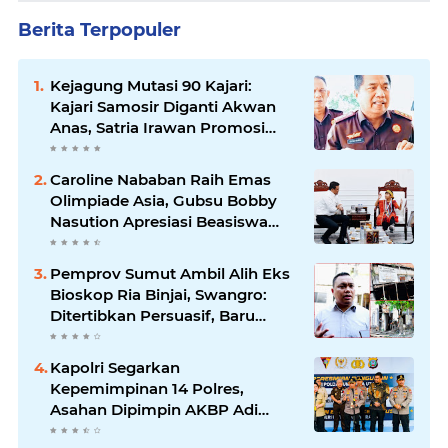
Berita Terpopuler
Kejagung Mutasi 90 Kajari:
Kajari Samosir Diganti Akwan
Anas, Satria Irawan Promosi
Kemana?
Caroline Nababan Raih Emas
Olimpiade Asia, Gubsu Bobby
Nasution Apresiasi Beasiswa
dan Bimbel
Pemprov Sumut Ambil Alih Eks
Bioskop Ria Binjai, Swangro:
Ditertibkan Persuasif, Baru
Kelola dengan Baik
Kapolri Segarkan
Kepemimpinan 14 Polres,
Asahan Dipimpin AKBP Adi
Dharma Pramudhita