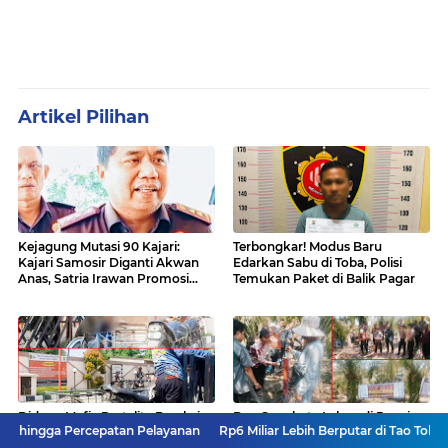
Artikel Pilihan
Kejagung Mutasi 90 Kajari:
Terbongkar! Modus Baru
Kajari Samosir Diganti Akwan
Edarkan Sabu di Toba, Polisi
Anas, Satria Irawan Promosi
Temukan Paket di Balik Pagar
Kemana?
Diduga Mafia Pertalite Beraksi
Dua Sengketa Lahan di Panai
rcepatan Pelayanan
Rp6 Miliar Lebih Berputar di Tao Toba Joujou, Siapa 
Terang-terangan di SPBU
Hilir Labuhanbatu Masuk Tahap