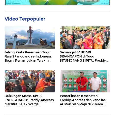
Video Terpopuler
Jelang Pesta Peresmian Tugu
Semangat JABIJABI
Raja Sitanggang se-Indonesia,
SISANGAPON di Tugu
Begini Penampakan Terakhir
SITUMORANG SIPITU: Freddy
Situmorang Dukung ENERGI
BARU
Dukungan Massal untuk
Pemeriksaan Kesehatan:
ENERGI BARU: Freddy-Andreas
Freddy-Andreas dan Vandiko-
Marsitutu Ajak Warga
Ariston Siap Maju di Pilkada
Membangun Samosir
Samosir