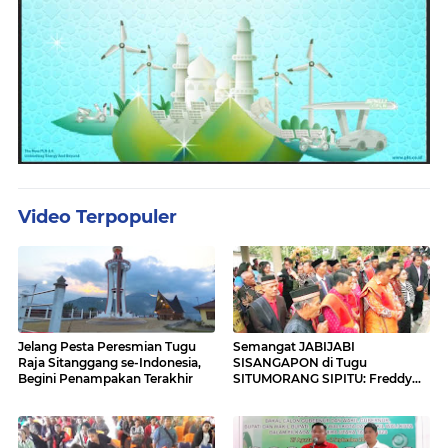
Video Terpopuler
Jelang Pesta Peresmian Tugu
Semangat JABIJABI
Raja Sitanggang se-Indonesia,
SISANGAPON di Tugu
Begini Penampakan Terakhir
SITUMORANG SIPITU: Freddy
Situmorang Dukung ENERGI
BARU