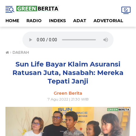
HOME
RADIO
INDEKS
ADAT
ADVETORIAL
A
›
DAERAH
Sun Life Bayar Klaim Asuransi
Ratusan Juta, Nasabah: Mereka
Tepati Janji
Green Berita
7 Agu 2022 | 21:30 WIB