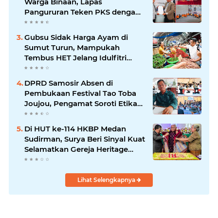
Warga Binaan, Lapas
Pangururan Teken PKS dengan
LBH Robert Imbang Tamba
Gubsu Sidak Harga Ayam di
Sumut Turun, Mampukah
Tembus HET Jelang Idulfitri
2026?
DPRD Samosir Absen di
Pembukaan Festival Tao Toba
Joujou, Pengamat Soroti Etika
Birokrasi Pemkab
Di HUT ke-114 HKBP Medan
Sudirman, Surya Beri Sinyal Kuat
Selamatkan Gereja Heritage
Bersejarah
Lihat Selengkapnya