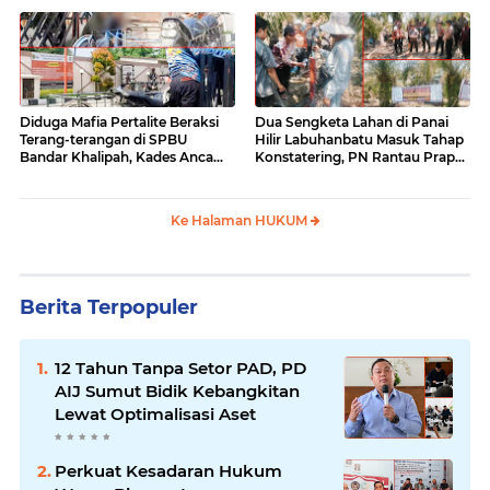
Diduga Mafia Pertalite Beraksi
Dua Sengketa Lahan di Panai
Terang-terangan di SPBU
Hilir Labuhanbatu Masuk Tahap
Bandar Khalipah, Kades Ancam
Konstatering, PN Rantau Prapat
Surati Pertamina
Tetap Lanjut Meski Ada
Keberatan
Ke Halaman HUKUM
Berita Terpopuler
12 Tahun Tanpa Setor PAD, PD
AIJ Sumut Bidik Kebangkitan
Lewat Optimalisasi Aset
Perkuat Kesadaran Hukum