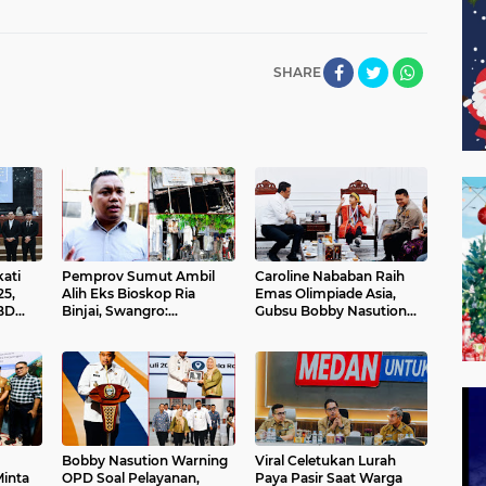
SHARE
ati
Pemprov Sumut Ambil
Caroline Nababan Raih
5,
Alih Eks Bioskop Ria
Emas Olimpiade Asia,
BD
Binjai, Swangro:
Gubsu Bobby Nasution
a
Ditertibkan Persuasif,
Apresiasi Beasiswa dan
Baru Kelola dengan Baik
Bimbel
Bobby Nasution Warning
Viral Celetukan Lurah
inta
OPD Soal Pelayanan,
Paya Pasir Saat Warga