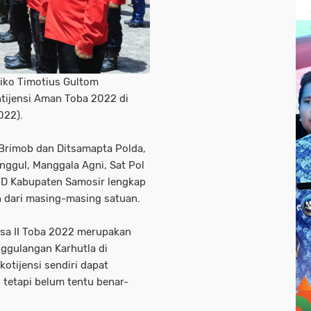
diko Timotius Gultom
tijensi Aman Toba 2022 di
022).
t Brimob dan Ditsamapta Polda,
anggul, Manggala Agni, Sat Pol
D Kabupaten Samosir lengkap
 dari masing-masing satuan.
usa II Toba 2022 merupakan
ggulangan Karhutla di
otijensi sendiri dapat
, tetapi belum tentu benar-