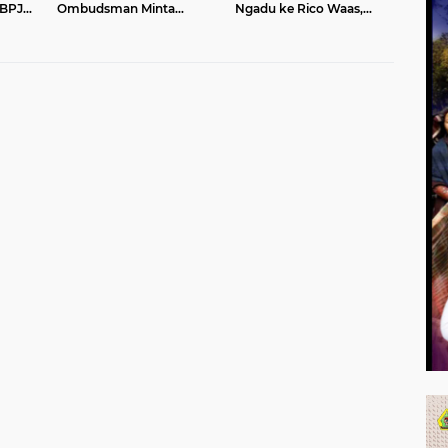
 BPJS
Ombudsman Minta
Ngadu ke Rico Waas,
Daerah Cari Solusi di
Inspektorat Medan Ambil
Tengah Efisiensi
Sikap