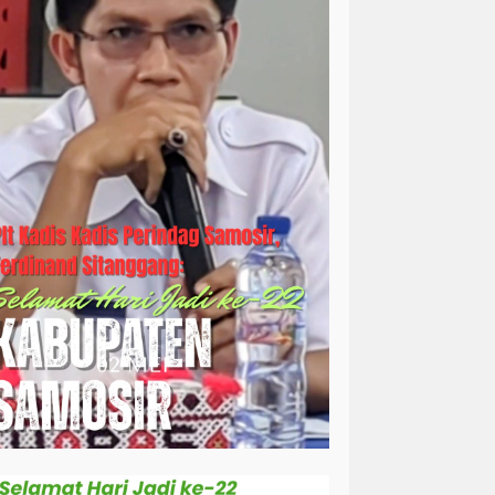
simalungun
sosial
sosok