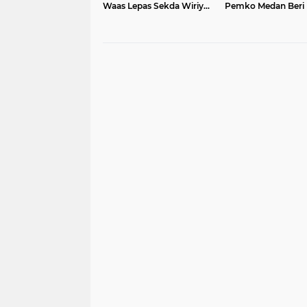
Waas Lepas Sekda Wiriya
Pemko Medan Beri
ke Masa Purnatugas
Ketenagakerjaan