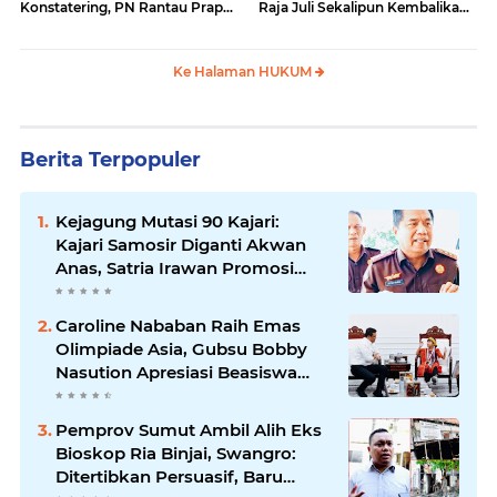
Konstatering, PN Rantau Prapat
Raja Juli Sekalipun Kembalikan
Tetap Lanjut Meski Ada
Amplop
Keberatan
Ke Halaman HUKUM
Berita Terpopuler
Kejagung Mutasi 90 Kajari:
Kajari Samosir Diganti Akwan
Anas, Satria Irawan Promosi
Kemana?
Caroline Nababan Raih Emas
Olimpiade Asia, Gubsu Bobby
Nasution Apresiasi Beasiswa
dan Bimbel
Pemprov Sumut Ambil Alih Eks
Bioskop Ria Binjai, Swangro:
Ditertibkan Persuasif, Baru