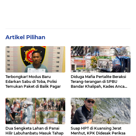
Artikel Pilihan
Terbongkar! Modus Baru
Diduga Mafia Pertalite Beraksi
Edarkan Sabu di Toba, Polisi
Terang-terangan di SPBU
Temukan Paket di Balik Pagar
Bandar Khalipah, Kades Ancam
Surati Pertamina
Dua Sengketa Lahan di Panai
Suap HPT di Kuansing Jerat
Hilir Labuhanbatu Masuk Tahap
Menhut, KPK Didesak Periksa