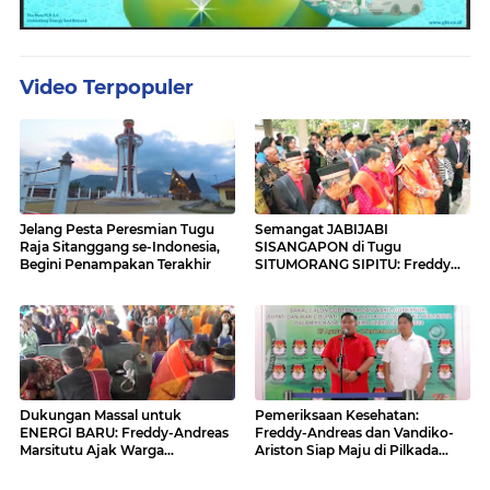
Video Terpopuler
Jelang Pesta Peresmian Tugu
Semangat JABIJABI
Raja Sitanggang se-Indonesia,
SISANGAPON di Tugu
Begini Penampakan Terakhir
SITUMORANG SIPITU: Freddy
Situmorang Dukung ENERGI
BARU
Dukungan Massal untuk
Pemeriksaan Kesehatan:
ENERGI BARU: Freddy-Andreas
Freddy-Andreas dan Vandiko-
Marsitutu Ajak Warga
Ariston Siap Maju di Pilkada
Membangun Samosir
Samosir