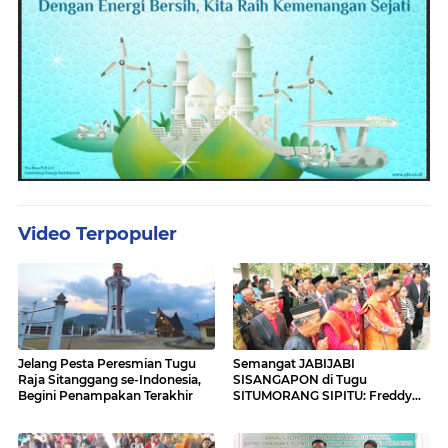
Video Terpopuler
Jelang Pesta Peresmian Tugu
Semangat JABIJABI
Raja Sitanggang se-Indonesia,
SISANGAPON di Tugu
Begini Penampakan Terakhir
SITUMORANG SIPITU: Freddy
Situmorang Dukung ENERGI
BARU