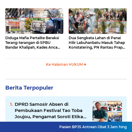
Kemana?
Diduga Mafia Pertalite Beraksi
Dua Sengketa Lahan di Panai
Terang-terangan di SPBU
Hilir Labuhanbatu Masuk Tahap
Bandar Khalipah, Kades Ancam
Konstatering, PN Rantau Prapat
Surati Pertamina
Tetap Lanjut Meski Ada
Keberatan
Ke Halaman HUKUM
Berita Terpopuler
DPRD Samosir Absen di
Pembukaan Festival Tao Toba
Joujou, Pengamat Soroti Etika
Birokrasi Pemkab
Pasien BPJS Antrean Obat 3 Jam hingga Pasien 2 Hari
Pemprov Sumut Genjot