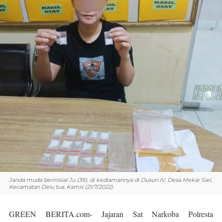
Janda muda berinisial Ju (39), di kediamannya di Dusun IV, Desa Mekar Sari,
Kecamatan Delu tua, Kamis (21/7/2022).
GREEN BERITA.com-
Jajaran Sat Narkoba Polresta