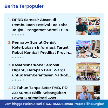
Berita Terpopuler
DPRD Samosir Absen di
Pembukaan Festival Tao Toba
Joujou, Pengamat Soroti Etika
Birokrasi Pemkab
Pemprov Sumut Genjot
Keterbukaan Informasi, Target
Rebut Kembali Predikat Provinsi
Informatif
Kasatresnarkoba Samosir
Diganti, Harapan Baru Warga
untuk Pemberantasan Narkoba
Menguat
12 Tahun Tanpa Setor PAD, PD
AIJ Sumut Bidik Kebangkitan
Lewat Optimalisasi Aset
 Pasien 2 Hari di IGD, RSUD Rantau Prapat Pilih Bungkam
Komisi D DP