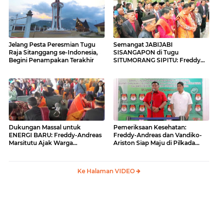
Jelang Pesta Peresmian Tugu
Semangat JABIJABI
Raja Sitanggang se-Indonesia,
SISANGAPON di Tugu
Begini Penampakan Terakhir
SITUMORANG SIPITU: Freddy
Situmorang Dukung ENERGI
BARU
Dukungan Massal untuk
Pemeriksaan Kesehatan:
ENERGI BARU: Freddy-Andreas
Freddy-Andreas dan Vandiko-
Marsitutu Ajak Warga
Ariston Siap Maju di Pilkada
Membangun Samosir
Samosir
Ke Halaman VIDEO