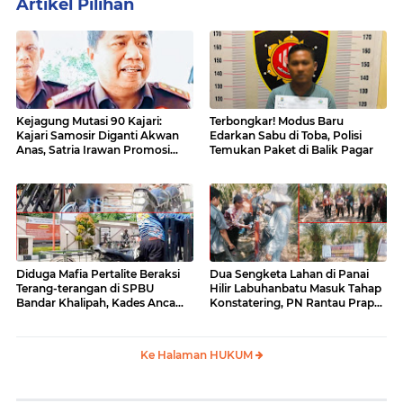
Artikel Pilihan
Kejagung Mutasi 90 Kajari:
Terbongkar! Modus Baru
Kajari Samosir Diganti Akwan
Edarkan Sabu di Toba, Polisi
Anas, Satria Irawan Promosi
Temukan Paket di Balik Pagar
Kemana?
Diduga Mafia Pertalite Beraksi
Dua Sengketa Lahan di Panai
Terang-terangan di SPBU
Hilir Labuhanbatu Masuk Tahap
Bandar Khalipah, Kades Ancam
Konstatering, PN Rantau Prapat
Surati Pertamina
Tetap Lanjut Meski Ada
Keberatan
Ke Halaman HUKUM