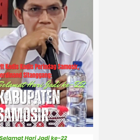
simalungun
sosial
sosok