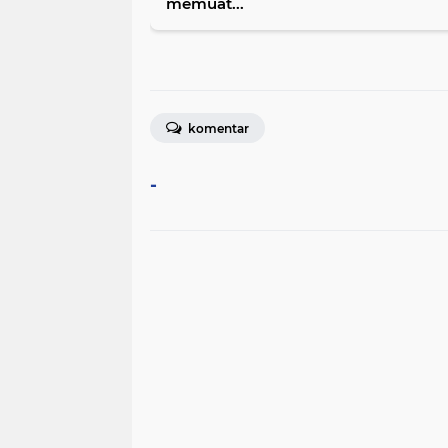
memuat...
komentar
-