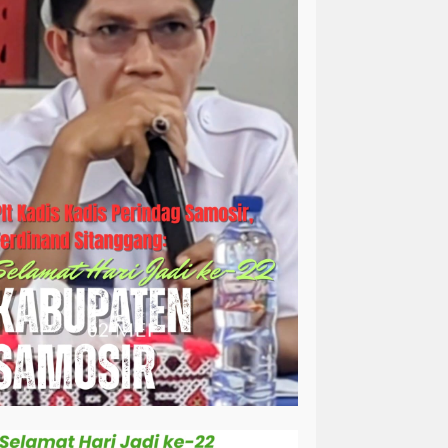
simalungun
sosial
sosok