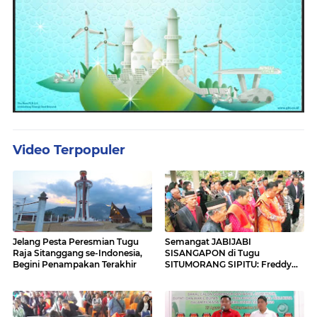
Video Terpopuler
Jelang Pesta Peresmian Tugu
Semangat JABIJABI
Raja Sitanggang se-Indonesia,
SISANGAPON di Tugu
Begini Penampakan Terakhir
SITUMORANG SIPITU: Freddy
Situmorang Dukung ENERGI
BARU