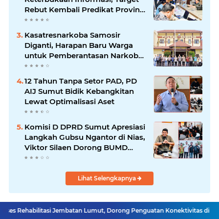
Rebut Kembali Predikat Provinsi
Informatif
Kasatresnarkoba Samosir
Diganti, Harapan Baru Warga
untuk Pemberantasan Narkoba
Menguat
12 Tahun Tanpa Setor PAD, PD
AIJ Sumut Bidik Kebangkitan
Lewat Optimalisasi Aset
Komisi D DPRD Sumut Apresiasi
Langkah Gubsu Ngantor di Nias,
Viktor Silaen Dorong BUMD
Kelola Rumput Laut
Lihat Selengkapnya
itasi Jembatan Lumut, Dorong Penguatan Konektivitas di Aceh
Pasien BP