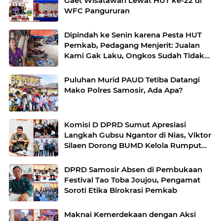
Gaet Wisatawan Lewat HUT ke-22 di
WFC Pangururan
Dipindah ke Senin karena Pesta HUT
Pemkab, Pedagang Menjerit: Jualan
Kami Gak Laku, Ongkos Sudah Tidak
Ada”
Puluhan Murid PAUD Tetiba Datangi
Mako Polres Samosir, Ada Apa?
Komisi D DPRD Sumut Apresiasi
Langkah Gubsu Ngantor di Nias, Viktor
Silaen Dorong BUMD Kelola Rumput
Laut
DPRD Samosir Absen di Pembukaan
Festival Tao Toba Joujou, Pengamat
Soroti Etika Birokrasi Pemkab
Maknai Kemerdekaan dengan Aksi