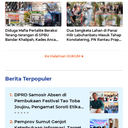
Diduga Mafia Pertalite Beraksi
Dua Sengketa Lahan di Panai
Terang-terangan di SPBU
Hilir Labuhanbatu Masuk Tahap
Bandar Khalipah, Kades Ancam
Konstatering, PN Rantau Prapat
Surati Pertamina
Tetap Lanjut Meski Ada
Keberatan
Ke Halaman HUKUM
Berita Terpopuler
DPRD Samosir Absen di
Pembukaan Festival Tao Toba
Joujou, Pengamat Soroti Etika
Birokrasi Pemkab
Pemprov Sumut Genjot
Keterbukaan Informasi, Target