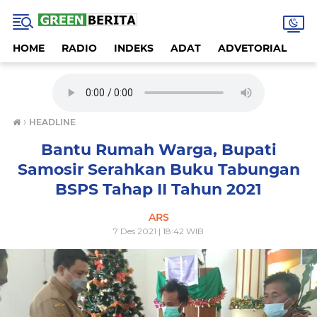
HOME
RADIO
INDEKS
ADAT
ADVETORIAL
A
›
HEADLINE
Bantu Rumah Warga, Bupati
Samosir Serahkan Buku Tabungan
BSPS Tahap II Tahun 2021
ARS
7 Des 2021 | 18:42 WIB