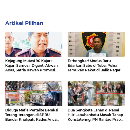
Artikel Pilihan
Kejagung Mutasi 90 Kajari:
Terbongkar! Modus Baru
Kajari Samosir Diganti Akwan
Edarkan Sabu di Toba, Polisi
Anas, Satria Irawan Promosi
Temukan Paket di Balik Pagar
Kemana?
Diduga Mafia Pertalite Beraksi
Dua Sengketa Lahan di Panai
Terang-terangan di SPBU
Hilir Labuhanbatu Masuk Tahap
Bandar Khalipah, Kades Ancam
Konstatering, PN Rantau Prapat
Surati Pertamina
Tetap Lanjut Meski Ada
Keberatan