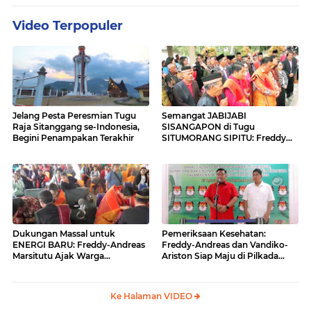
Video Terpopuler
Jelang Pesta Peresmian Tugu
Semangat JABIJABI
Raja Sitanggang se-Indonesia,
SISANGAPON di Tugu
Begini Penampakan Terakhir
SITUMORANG SIPITU: Freddy
Situmorang Dukung ENERGI
BARU
Dukungan Massal untuk
Pemeriksaan Kesehatan:
ENERGI BARU: Freddy-Andreas
Freddy-Andreas dan Vandiko-
Marsitutu Ajak Warga
Ariston Siap Maju di Pilkada
Membangun Samosir
Samosir
Ke Halaman VIDEO