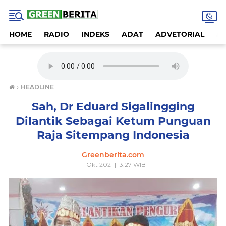
HOME
RADIO
INDEKS
ADAT
ADVETORIAL
A
›
HEADLINE
Sah, Dr Eduard Sigalingging
Dilantik Sebagai Ketum Punguan
Raja Sitempang Indonesia
Greenberita.com
11 Okt 2021 | 13:27 WIB