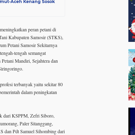
umut-Aceh Kenang Sosok
 meningkatkan peran petani di
t Tani Kabupaten Samosir (STKS),
rum Petani Samosir Sekitarnya
i tengah-tengah semangat
Petani Mandiri, Sejahtera dan
iringoringo.
rofesi terbanyak yaitu sekitar 80
 pemerintah dalam peningkatan
k dari KSPPM, Zefri Siboro,
tumorang, Paler Sitanggang,
KS dan Pdt Samuel Sihombing dari