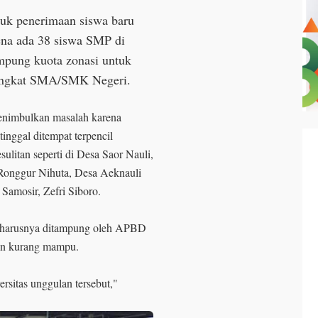
tuk penerimaan siswa baru
rena ada 38 siswa SMP di
mpung kuota zonasi untuk
 tingkat SMA/SMK Negeri.
menimbulkan masalah karena
tinggal ditempat terpencil
litan seperti di Desa Saor Nauli,
Ronggur Nihuta, Desa Aeknauli
Samosir, Zefri Siboro.
seharusnya ditampung oleh APBD
dan kurang mampu.
rsitas unggulan tersebut,"