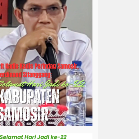
simalungun
sosial
sosok