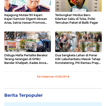
Kejagung Mutasi 90 Kajari:
Terbongkar! Modus Baru
Kajari Samosir Diganti Akwan
Edarkan Sabu di Toba, Polisi
Anas, Satria Irawan Promosi
Temukan Paket di Balik Pagar
Kemana?
Diduga Mafia Pertalite Beraksi
Dua Sengketa Lahan di Panai
Terang-terangan di SPBU
Hilir Labuhanbatu Masuk Tahap
Bandar Khalipah, Kades Ancam
Konstatering, PN Rantau Prapat
Surati Pertamina
Tetap Lanjut Meski Ada
Keberatan
Ke Halaman HUKUM
Berita Terpopuler