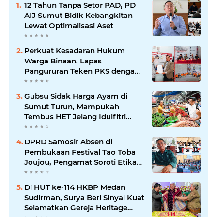
12 Tahun Tanpa Setor PAD, PD
AIJ Sumut Bidik Kebangkitan
Lewat Optimalisasi Aset
Perkuat Kesadaran Hukum
Warga Binaan, Lapas
Pangururan Teken PKS dengan
LBH Robert Imbang Tamba
Gubsu Sidak Harga Ayam di
Sumut Turun, Mampukah
Tembus HET Jelang Idulfitri
2026?
DPRD Samosir Absen di
Pembukaan Festival Tao Toba
Joujou, Pengamat Soroti Etika
Birokrasi Pemkab
Di HUT ke-114 HKBP Medan
Sudirman, Surya Beri Sinyal Kuat
Selamatkan Gereja Heritage