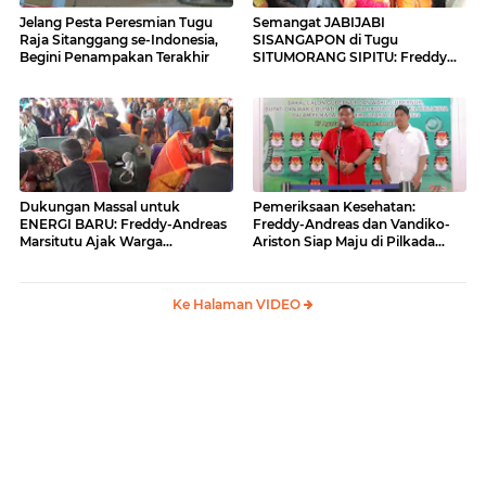
Jelang Pesta Peresmian Tugu
Semangat JABIJABI
Raja Sitanggang se-Indonesia,
SISANGAPON di Tugu
Begini Penampakan Terakhir
SITUMORANG SIPITU: Freddy
Situmorang Dukung ENERGI
BARU
Dukungan Massal untuk
Pemeriksaan Kesehatan:
ENERGI BARU: Freddy-Andreas
Freddy-Andreas dan Vandiko-
Marsitutu Ajak Warga
Ariston Siap Maju di Pilkada
Membangun Samosir
Samosir
Ke Halaman VIDEO