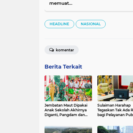
memuat...
HEADLINE
NASIONAL
komentar
Berita Terkait
Jembatan Maut Dipakai
Sulaiman Harahap
Anak Sekolah Akhirnya
Tegaskan Tak Ada 
Diganti, Pangdam dan
bagi Pelayanan Pub
Rico Waas Resmikan
yang Diskriminatif
Perintis Garuda