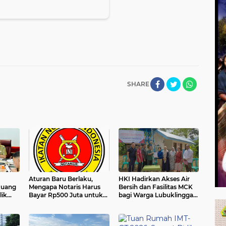
SHARE
Aturan Baru Berlaku,
HKI Hadirkan Akses Air
Ruang
Mengapa Notaris Harus
Bersih dan Fasilitas MCK
lik
Bayar Rp500 Juta untuk
bagi Warga Lubuklinggau,
Pindah ke Jakarta?
Wujud Nyata Komitmen
Membangun Kehidupan
yang Lebih Sehat