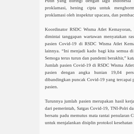
Putih yang diiringi dengan lagu Indonesia
proklamasi, hening cipta untuk menghor
proklamasi oleh inspektur upacara, dan pemb
Koordinator RSDC Wisma Atlet Kemayoran, 
dimintai tanggapan wartawan menyatakan ras
pasien Covid-19 di RSDC Wisma Atlet Kema
lainnya. “Ini menjadi kado bagi kita semua 
Semoga terus turun dan pandemi berakhir,” kat
Jumlah pasien Covid-19 di RSDC Wisma Atlet 
pasien dengan angka hunian 19,04 pers
dibandingkan puncak Covid-19 yang tercapai 
pasien.
Turunnya jumlah pasien merupakan hasil ker
dari pemerintah, Satgas Covid-19, TNI-Polri d
bersatu padu memutus mata rantai penularan 
untuk menjalankan disiplin protokol kesehatan 