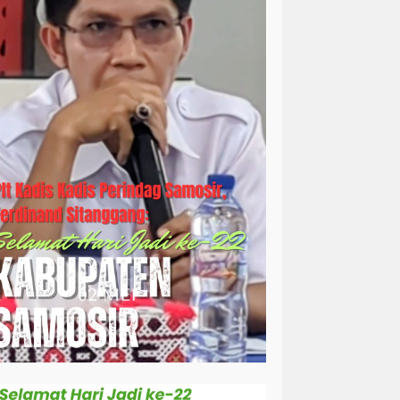
simalungun
sosial
sosok