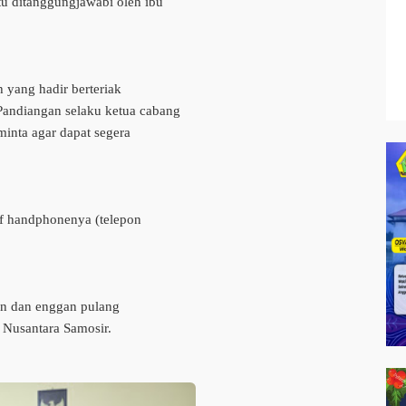
itu ditanggungjawabi oleh ibu
 yang hadir berteriak
andiangan selaku ketua cabang
minta agar dapat segera
if handphonenya (telepon
an dan enggan pulang
 Nusantara Samosir.