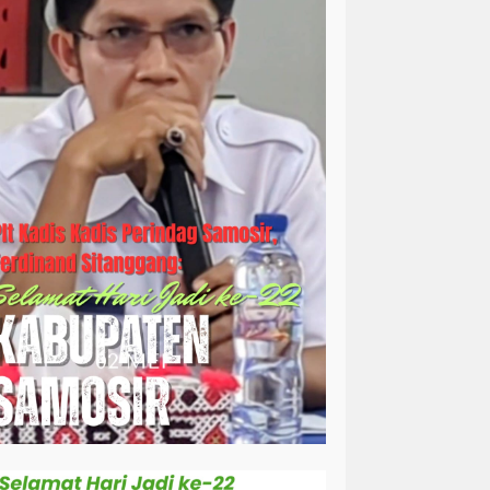
simalungun
sosial
sosok