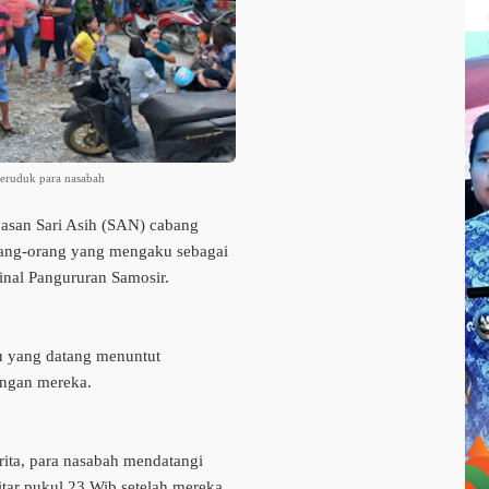
geruduk para nasabah
yasan Sari Asih (SAN) cabang
orang-orang yang mengaku sebagai
inal Pangururan Samosir.
bu yang datang menuntut
bungan mereka.
ita, para nasabah mendatangi
itar pukul 23 Wib setelah mereka