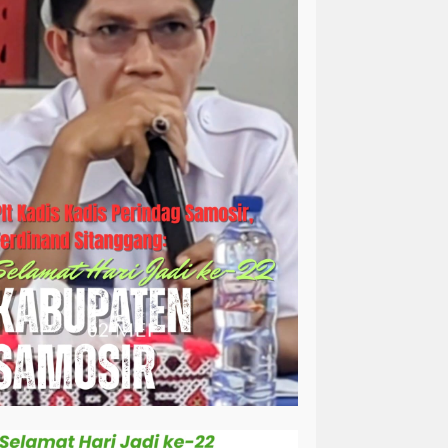
simalungun
sosial
sosok