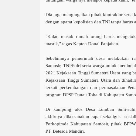
untunglah warga nya melapor kepada kami," teg
Dia juga mengingatkan pihak kontraktor serta k
dengan aparat kepolisian dan TNI tanpa harus a
"Kalau masuk rumah orang harus mengetok p
masuk," tegas Kapten Donal Panjaitan.
Sebelumnya pemerintah desa melakukan r
Samosir, TNI/Polri serta warga untuk menindakl
2021 Kejaksaan Tinggi Sumatera Utara yang be
Kejaksaan Tinggi Sumatera Utara dan dihadi
terkait perkembangan dan permasalahan Pen
program DPSP Danau Toba di Kabupaten Samos
Di kampung ulos Desa Lumban Suhi-suhi
akhirnya dilaksanakan rapat sekaligus sosi
Forkopimda Kabupaten Samosir, pihak BPPWS
PT. Betesda Mandiri.