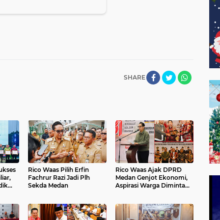
SHARE
ukses
Rico Waas Pilih Erfin
Rico Waas Ajak DPRD
iar,
Fachrur Razi Jadi Plh
Medan Genjot Ekonomi,
dik
Sekda Medan
Aspirasi Warga Diminta
asi
Langsung Lewat
WhatsApp