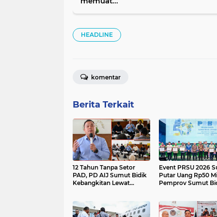
memuat...
HEADLINE
komentar
Berita Terkait
12 Tahun Tanpa Setor
Event PRSU 2026 S
PAD, PD AIJ Sumut Bidik
Putar Uang Rp50 Mil
Kebangkitan Lewat
Pemprov Sumut Bi
Optimalisasi Aset
Peningkatan Invest
UMKM