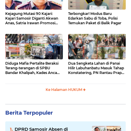
Kejagung Mutasi 90 Kajari:
Terbongkar! Modus Baru
Kajari Samosir Diganti Akwan
Edarkan Sabu di Toba, Polisi
Anas, Satria Irawan Promosi
Temukan Paket di Balik Pagar
Kemana?
Diduga Mafia Pertalite Beraksi
Dua Sengketa Lahan di Panai
Terang-terangan di SPBU
Hilir Labuhanbatu Masuk Tahap
Bandar Khalipah, Kades Ancam
Konstatering, PN Rantau Prapat
Surati Pertamina
Tetap Lanjut Meski Ada
Keberatan
Ke Halaman HUKUM
Berita Terpopuler
DPRD Samosir Absen di