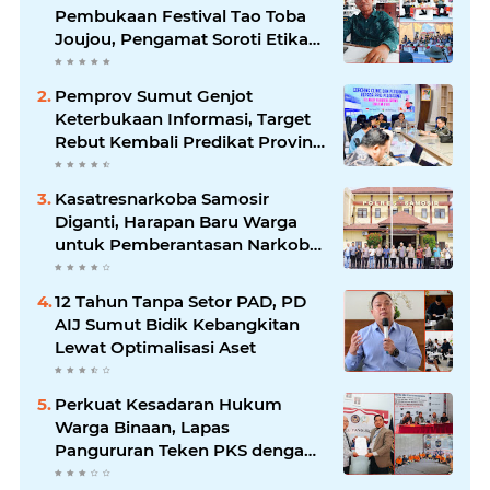
Pembukaan Festival Tao Toba
Joujou, Pengamat Soroti Etika
Birokrasi Pemkab
Pemprov Sumut Genjot
Keterbukaan Informasi, Target
Rebut Kembali Predikat Provinsi
Informatif
Kasatresnarkoba Samosir
Diganti, Harapan Baru Warga
untuk Pemberantasan Narkoba
Menguat
12 Tahun Tanpa Setor PAD, PD
AIJ Sumut Bidik Kebangkitan
Lewat Optimalisasi Aset
Perkuat Kesadaran Hukum
Warga Binaan, Lapas
Pangururan Teken PKS dengan
LBH Robert Imbang Tamba