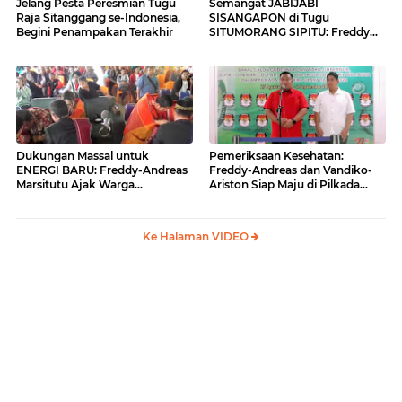
Jelang Pesta Peresmian Tugu
Semangat JABIJABI
Raja Sitanggang se-Indonesia,
SISANGAPON di Tugu
Begini Penampakan Terakhir
SITUMORANG SIPITU: Freddy
Situmorang Dukung ENERGI
BARU
Dukungan Massal untuk
Pemeriksaan Kesehatan:
ENERGI BARU: Freddy-Andreas
Freddy-Andreas dan Vandiko-
Marsitutu Ajak Warga
Ariston Siap Maju di Pilkada
Membangun Samosir
Samosir
Ke Halaman VIDEO