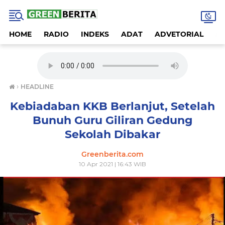
HOME
RADIO
INDEKS
ADAT
ADVETORIAL
A
›
HEADLINE
Kebiadaban KKB Berlanjut, Setelah
Bunuh Guru Giliran Gedung
Sekolah Dibakar
Greenberita.com
10 Apr 2021 | 16:43 WIB