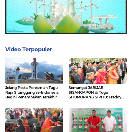
Video Terpopuler
Jelang Pesta Peresmian Tugu
Semangat JABIJABI
Raja Sitanggang se-Indonesia,
SISANGAPON di Tugu
Begini Penampakan Terakhir
SITUMORANG SIPITU: Freddy
Situmorang Dukung ENERGI
BARU