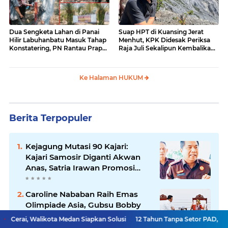
Dua Sengketa Lahan di Panai
Suap HPT di Kuansing Jerat
Hilir Labuhanbatu Masuk Tahap
Menhut, KPK Didesak Periksa
Konstatering, PN Rantau Prapat
Raja Juli Sekalipun Kembalikan
Tetap Lanjut Meski Ada
Amplop
Keberatan
Ke Halaman HUKUM
Berita Terpopuler
Kejagung Mutasi 90 Kajari:
Kajari Samosir Diganti Akwan
Anas, Satria Irawan Promosi
Kemana?
Caroline Nababan Raih Emas
Olimpiade Asia, Gubsu Bobby
Nasution Apresiasi Beasiswa
ota Medan Siapkan Solusi
12 Tahun Tanpa Setor PAD, PD AIJ Sumut Bi
dan Bimbel