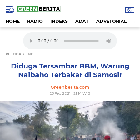
HOME
RADIO
INDEKS
ADAT
ADVETORIAL
A
›
HEADLINE
Diduga Tersambar BBM, Warung
Naibaho Terbakar di Samosir
Greenberita.com
25 Feb 2021 | 21:14 WIB