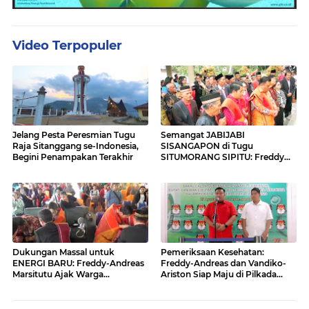
Video Terpopuler
Jelang Pesta Peresmian Tugu
Semangat JABIJABI
Raja Sitanggang se-Indonesia,
SISANGAPON di Tugu
Begini Penampakan Terakhir
SITUMORANG SIPITU: Freddy
Situmorang Dukung ENERGI
BARU
Dukungan Massal untuk
Pemeriksaan Kesehatan:
ENERGI BARU: Freddy-Andreas
Freddy-Andreas dan Vandiko-
Marsitutu Ajak Warga
Ariston Siap Maju di Pilkada
Membangun Samosir
Samosir