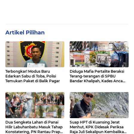
Artikel Pilihan
Terbongkar! Modus Baru
Diduga Mafia Pertalite Beraksi
Edarkan Sabu di Toba, Polisi
Terang-terangan di SPBU
Temukan Paket di Balik Pagar
Bandar Khalipah, Kades Ancam
Surati Pertamina
Dua Sengketa Lahan di Panai
Suap HPT di Kuansing Jerat
Hilir Labuhanbatu Masuk Tahap
Menhut, KPK Didesak Periksa
Konstatering, PN Rantau Prapat
Raja Juli Sekalipun Kembalikan