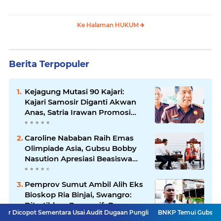
Tetap Lanjut Meski Ada
Amplop
Keberatan
Ke Halaman HUKUM
Berita Terpopuler
Kejagung Mutasi 90 Kajari:
Kajari Samosir Diganti Akwan
Anas, Satria Irawan Promosi
Kemana?
Caroline Nababan Raih Emas
Olimpiade Asia, Gubsu Bobby
Nasution Apresiasi Beasiswa
dan Bimbel
Pemprov Sumut Ambil Alih Eks
Bioskop Ria Binjai, Swangro:
Ditertibkan Persuasif, Baru
ementara Usai Audit Dugaan Pungli
BNKP Temui Gubsu Bobby, Terungka
Kelola dengan Baik