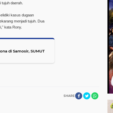
 tujuh daerah.
selidiki kasus dugaan
karang menjadi tujuh. Dua
i," kata Rony.
rona di Samosir, SUMUT
SHARE