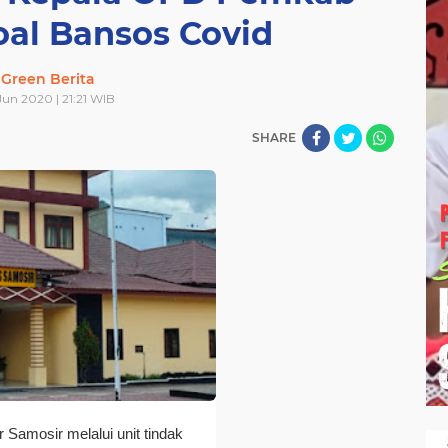
oal Bansos Covid
gtinggi
TNI
TOBA
UMKM
VIDEO
omansa
samosir
sejarah
sepakbola
siantar
Green Berita
toba
umkm
video
Jun 2020 | 21:21 WIB
SHARE
 Samosir melalui unit tindak