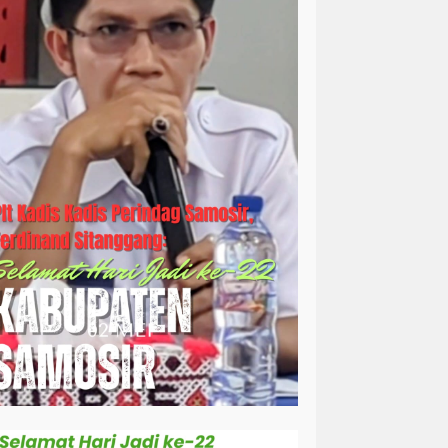
simalungun
sosial
sosok