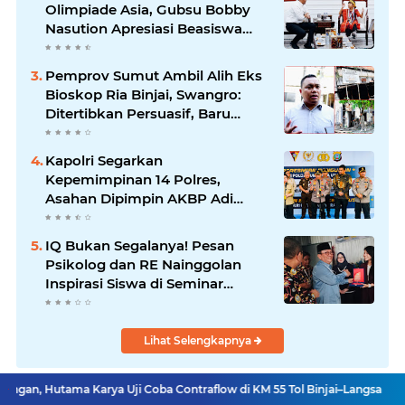
Olimpiade Asia, Gubsu Bobby
Nasution Apresiasi Beasiswa
dan Bimbel
Pemprov Sumut Ambil Alih Eks
Bioskop Ria Binjai, Swangro:
Ditertibkan Persuasif, Baru
Kelola dengan Baik
Kapolri Segarkan
Kepemimpinan 14 Polres,
Asahan Dipimpin AKBP Adi
Dharma Pramudhita
IQ Bukan Segalanya! Pesan
Psikolog dan RE Nainggolan
Inspirasi Siswa di Seminar
MPKW
Lihat Selengkapnya
Karya Uji Coba Contraflow di KM 55 Tol Binjai–Langsa
Pengadilan Aga