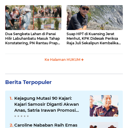
Dua Sengketa Lahan di Panai
Suap HPT di Kuansing Jerat
Hilir Labuhanbatu Masuk Tahap
Menhut, KPK Didesak Periksa
Konstatering, PN Rantau Prapat
Raja Juli Sekalipun Kembalikan
Tetap Lanjut Meski Ada
Amplop
Keberatan
Ke Halaman HUKUM
Berita Terpopuler
Kejagung Mutasi 90 Kajari:
Kajari Samosir Diganti Akwan
Anas, Satria Irawan Promosi
Kemana?
Caroline Nababan Raih Emas