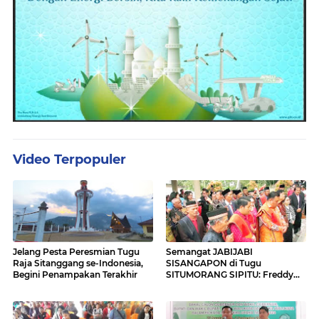
Video Terpopuler
Jelang Pesta Peresmian Tugu
Semangat JABIJABI
Raja Sitanggang se-Indonesia,
SISANGAPON di Tugu
Begini Penampakan Terakhir
SITUMORANG SIPITU: Freddy
Situmorang Dukung ENERGI
BARU