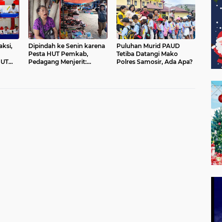
ksi,
Dipindah ke Senin karena
Puluhan Murid PAUD
Pesta HUT Pemkab,
Tetiba Datangi Mako
HUT
Pedagang Menjerit:
Polres Samosir, Ada Apa?
ururan
Jualan Kami Gak Laku,
Ongkos Sudah Tidak Ada”