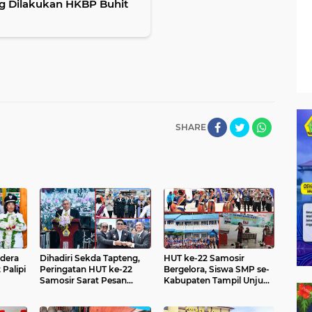
ng Dilakukan HKBP Buhit
SHARE
dera
Dihadiri Sekda Tapteng,
HUT ke-22 Samosir
Palipi
Peringatan HUT ke-22
Bergelora, Siswa SMP se-
Samosir Sarat Pesan
Kabupaten Tampil Unjuk
a
Tersirat untuk Semua
Kreativitas
Pihak