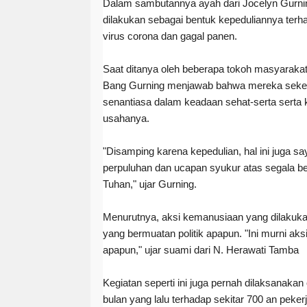
Dalam sambutannya ayah dari Jocelyn Gurnin
dilakukan sebagai bentuk kepeduliannya ter
virus corona dan gagal panen.
Saat ditanya oleh beberapa tokoh masyarakat
Bang Gurning menjawab bahwa mereka seke
senantiasa dalam keadaan sehat-serta sert
usahanya.
"Disamping karena kepedulian, hal ini juga s
perpuluhan dan ucapan syukur atas segala be
Tuhan," ujar Gurning.
Menurutnya, aksi kemanusiaan yang dilakuka
yang bermuatan politik apapun. "Ini murni aks
apapun," ujar suami dari N. Herawati Tamba
Kegiatan seperti ini juga pernah dilaksanaka
bulan yang lalu terhadap sekitar 700 an peke