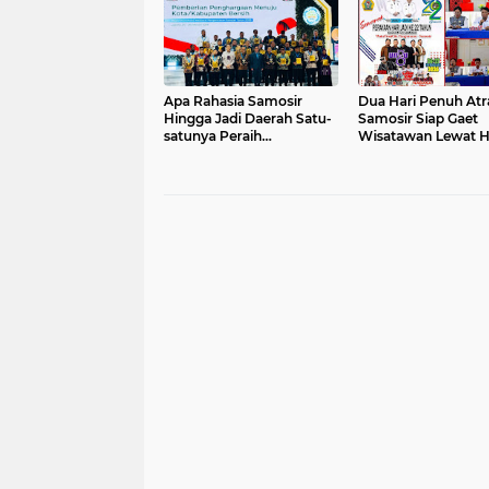
Apa Rahasia Samosir
Dua Hari Penuh Atra
Hingga Jadi Daerah Satu-
Samosir Siap Gaet
satunya Peraih
Wisatawan Lewat 
Penghargaan Kebersihan
ke-22 di WFC Pang
di Sumut?