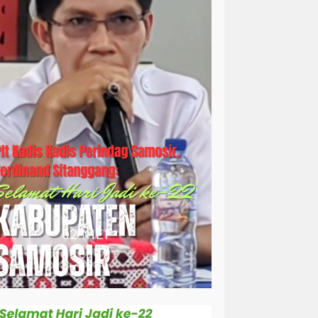
simalungun
sosial
sosok