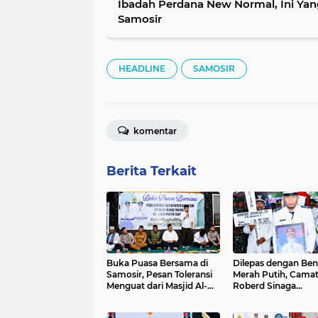
Ibadah Perdana New Normal, Ini Ya
Samosir
HEADLINE
SAMOSIR
komentar
Berita Terkait
Buka Puasa Bersama di
Dilepas dengan Ben
Samosir, Pesan Toleransi
Merah Putih, Camat 
Menguat dari Masjid Al-
Roberd Sinaga
Hasanah
Dimakamkan Secar
Kenegaraan