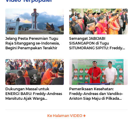
Video Terpopuler
Jelang Pesta Peresmian Tugu
Semangat JABIJABI
Raja Sitanggang se-Indonesia,
SISANGAPON di Tugu
Begini Penampakan Terakhir
SITUMORANG SIPITU: Freddy
Situmorang Dukung ENERGI
BARU
Dukungan Massal untuk
Pemeriksaan Kesehatan:
ENERGI BARU: Freddy-Andreas
Freddy-Andreas dan Vandiko-
Marsitutu Ajak Warga
Ariston Siap Maju di Pilkada
Membangun Samosir
Samosir
Ke Halaman VIDEO