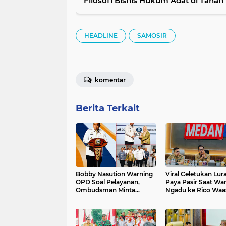
Filosofi Bisnis Hukum Adat di Tanah
HEADLINE
SAMOSIR
komentar
Berita Terkait
Bobby Nasution Warning
Viral Celetukan Lur
OPD Soal Pelayanan,
Paya Pasir Saat Wa
Ombudsman Minta
Ngadu ke Rico Waa
Daerah Cari Solusi di
Inspektorat Medan
Tengah Efisiensi
Sikap