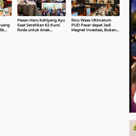
Pesan Haru Kahiyang Ayu
Rico Waas Ultimatum
Ruang
Saat Serahkan 62 Kursi
PUD Pasar dapat Jadi
lik
Roda untuk Anak
Magnet Investasi, Bukan
Cerebral Palsy di
Sekadar Pengelola
Simalungun