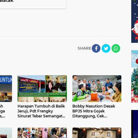
 Batak
SHARE
ah
Harapan Tumbuh di Balik
Bobby Nasution Desak
rga
Jeruji, Pdt Frengky
BPJS Mitra Gojek
s,
Sinurat Tebar Semangat
Ditanggung, Cek
 Ambil
pada Warga Binaan Lapas
Kesehatan Gratis
Rantauprapat
Diperluas