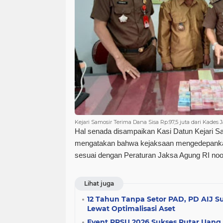
Kejari Samosir Terima Dana Sisa Rp.97,5 juta dari Kades 
Hal senada disampaikan Kasi Datun Kejari Sa
mengatakan bahwa kejaksaan mengedepanka
sesuai dengan Peraturan Jaksa Agung RI noo
Lihat juga
12 Tahun Tanpa Setor PAD, PD AIJ S
Lewat Optimalisasi Aset
Event PRSU 2026 Sukses Putar Uang 