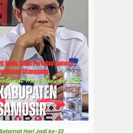
simalungun
sosial
sosok