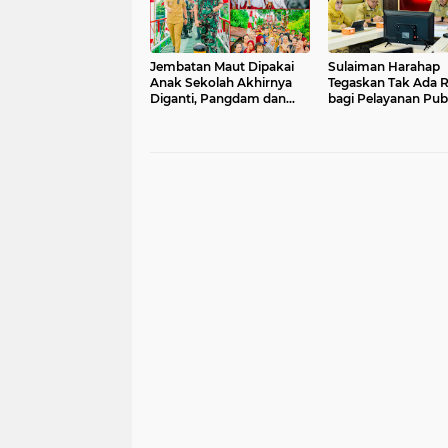
Jembatan Maut Dipakai
Sulaiman Harahap
Anak Sekolah Akhirnya
Tegaskan Tak Ada 
Diganti, Pangdam dan
bagi Pelayanan Pub
Rico Waas Resmikan
yang Diskriminatif
Perintis Garuda