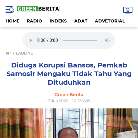
HOME
RADIO
INDEKS
ADAT
ADVETORIAL
A
›
HEADLINE
Diduga Korupsi Bansos, Pemkab
Samosir Mengaku Tidak Tahu Yang
Dituduhkan
Green Berita
3 Jun 2020 | 20:25 WIB