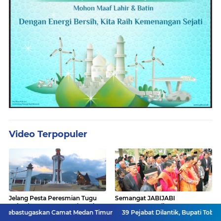
Video Terpopuler
Jelang Pesta Peresmian Tugu
Semangat JABIJABI
Raja Sitanggang se-Indonesia,
SISANGAPON di Tugu
kan Camat Medan Timur
39 Pejabat Dilantik, Bupati Toba Tekankan Inte
Begini Penampakan Terakhir
SITUMORANG SIPITU: Freddy