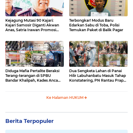
Kejagung Mutasi 90 Kajari:
Terbongkar! Modus Baru
Kajari Samosir Diganti Akwan
Edarkan Sabu di Toba, Polisi
Anas, Satria Irawan Promosi
Temukan Paket di Balik Pagar
Kemana?
Diduga Mafia Pertalite Beraksi
Dua Sengketa Lahan di Panai
Terang-terangan di SPBU
Hilir Labuhanbatu Masuk Tahap
Bandar Khalipah, Kades Ancam
Konstatering, PN Rantau Prapat
Surati Pertamina
Tetap Lanjut Meski Ada
Keberatan
Ke Halaman HUKUM
Berita Terpopuler