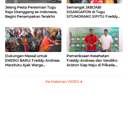
Jelang Pesta Peresmian Tugu
Semangat JABIJABI
Raja Sitanggang se-Indonesia,
SISANGAPON di Tugu
Begini Penampakan Terakhir
SITUMORANG SIPITU: Freddy
Situmorang Dukung ENERGI
BARU
Dukungan Massal untuk
Pemeriksaan Kesehatan:
ENERGI BARU: Freddy-Andreas
Freddy-Andreas dan Vandiko-
Marsitutu Ajak Warga
Ariston Siap Maju di Pilkada
Membangun Samosir
Samosir
Ke Halaman VIDEO