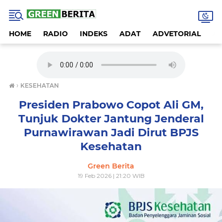
HOME
RADIO
INDEKS
ADAT
ADVETORIAL
A
›
KESEHATAN
Presiden Prabowo Copot Ali GM,
Tunjuk Dokter Jantung Jenderal
Purnawirawan Jadi Dirut BPJS
Kesehatan
Green Berita
19 Feb 2026 | 21:20 WIB