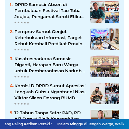
DPRD Samosir Absen di
Pembukaan Festival Tao Toba
Joujou, Pengamat Soroti Etika
Birokrasi Pemkab
Pemprov Sumut Genjot
Keterbukaan Informasi, Target
Rebut Kembali Predikat Provinsi
Informatif
Kasatresnarkoba Samosir
Diganti, Harapan Baru Warga
untuk Pemberantasan Narkoba
Menguat
Komisi D DPRD Sumut Apresiasi
Langkah Gubsu Ngantor di Nias,
Viktor Silaen Dorong BUMD
Kelola Rumput Laut
12 Tahun Tanpa Setor PAD, PD
AIJ Sumut Bidik Kebangkitan
Ketiban Rezeki?
Malam Minggu di Tengah Warga, Walikota Rico Waas Ja
Lewat Optimalisasi Aset