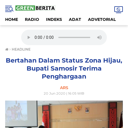
HOME
RADIO
INDEKS
ADAT
ADVETORIAL
A
›
HEADLINE
Bertahan Dalam Status Zona Hijau,
Bupati Samosir Terima
Penghargaan
ARS
20 Jun 2020 | 16:05 WIB