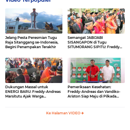
Jelang Pesta Peresmian Tugu
Semangat JABIJABI
Raja Sitanggang se-Indonesia,
SISANGAPON di Tugu
Begini Penampakan Terakhir
SITUMORANG SIPITU: Freddy
Situmorang Dukung ENERGI
BARU
Dukungan Massal untuk
Pemeriksaan Kesehatan:
ENERGI BARU: Freddy-Andreas
Freddy-Andreas dan Vandiko-
Marsitutu Ajak Warga
Ariston Siap Maju di Pilkada
Membangun Samosir
Samosir
Ke Halaman VIDEO