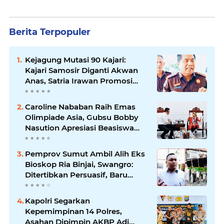
Berita Terpopuler
Kejagung Mutasi 90 Kajari:
Kajari Samosir Diganti Akwan
Anas, Satria Irawan Promosi
Kemana?
Caroline Nababan Raih Emas
Olimpiade Asia, Gubsu Bobby
Nasution Apresiasi Beasiswa
dan Bimbel
Pemprov Sumut Ambil Alih Eks
Bioskop Ria Binjai, Swangro:
Ditertibkan Persuasif, Baru
Kelola dengan Baik
Kapolri Segarkan
Kepemimpinan 14 Polres,
Asahan Dipimpin AKBP Adi