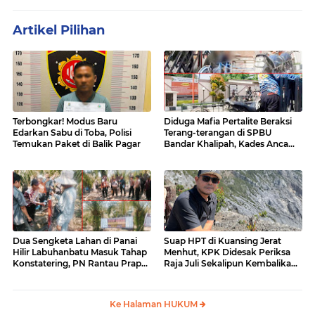
Artikel Pilihan
Terbongkar! Modus Baru
Diduga Mafia Pertalite Beraksi
Edarkan Sabu di Toba, Polisi
Terang-terangan di SPBU
Temukan Paket di Balik Pagar
Bandar Khalipah, Kades Ancam
Surati Pertamina
Dua Sengketa Lahan di Panai
Suap HPT di Kuansing Jerat
Hilir Labuhanbatu Masuk Tahap
Menhut, KPK Didesak Periksa
Konstatering, PN Rantau Prapat
Raja Juli Sekalipun Kembalikan
Tetap Lanjut Meski Ada
Amplop
Keberatan
Ke Halaman HUKUM